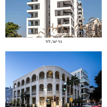
גני יער, לוד