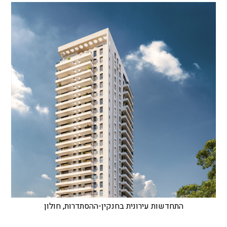
התחדשות עירונית בחנקין-ההסתדרות, חולון