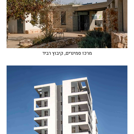
מרכז סמינרים, קיבוץ רביד