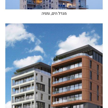
מגדל הים, נתניה