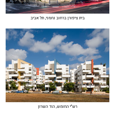
בית ציפורן ברחוב נחמני, תל אביב
רש"י החומש, הוד השרון