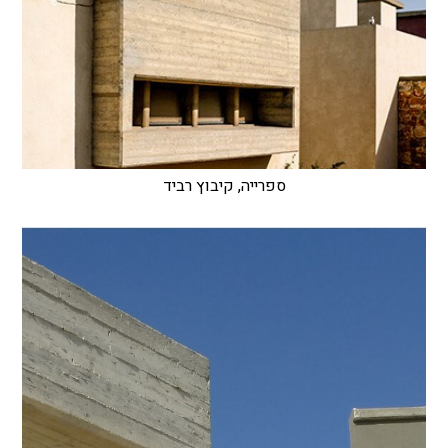
ספרייה, קיבוץ רביד