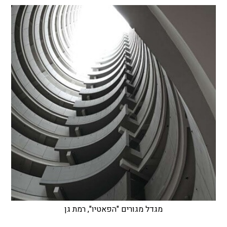
מגדל מגורים "הפאטיו", רמת גן