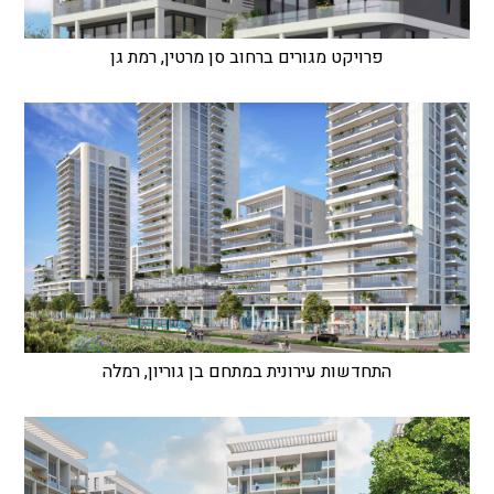
פרויקט מגורים ברחוב סן מרטין, רמת גן
התחדשות עירונית במתחם בן גוריון, רמלה