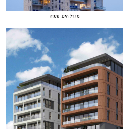
מגדל הים, נתניה