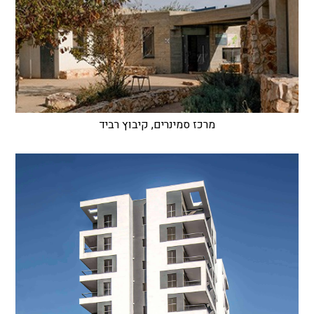
מרכז סמינרים, קיבוץ רביד