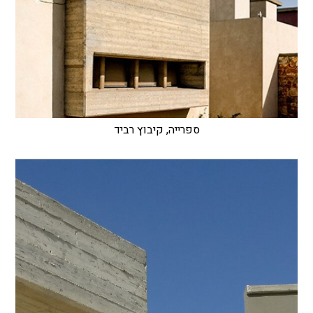
ספרייה, קיבוץ רביד