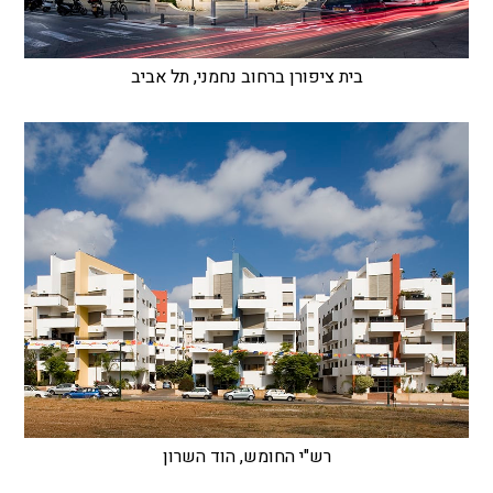
בית ציפורן ברחוב נחמני, תל אביב
רש"י החומש, הוד השרון