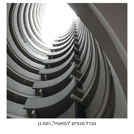
מגדל מגורים "הפאטיו", רמת גן