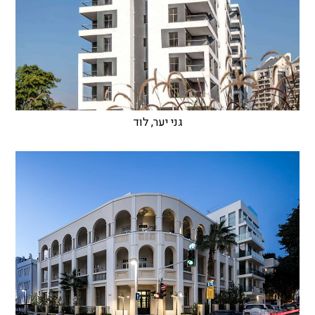
גני יער, לוד