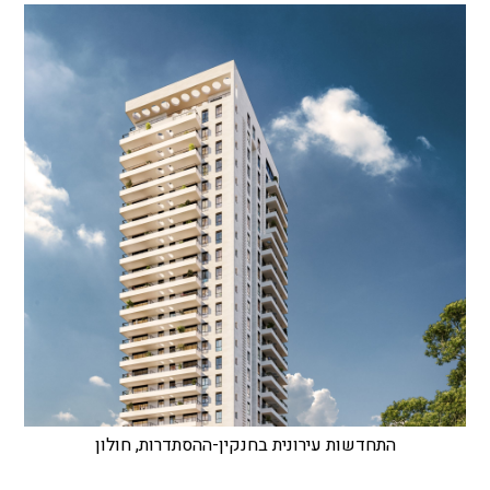
התחדשות עירונית בחנקין-ההסתדרות, חולון