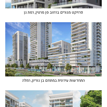
פרויקט מגורים ברחוב סן מרטין, רמת גן
התחדשות עירונית במתחם בן גוריון, רמלה