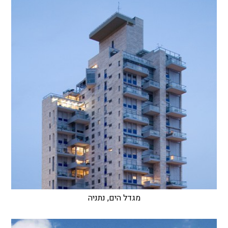
מגדל הים, נתניה