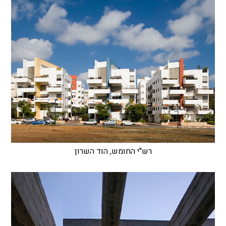
רש"י החומש, הוד השרון