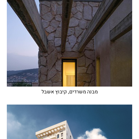
מבנה משרדים, קיבוץ אשבל