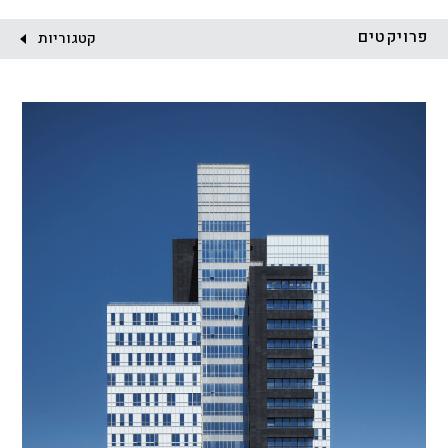
לקוח:
פרויקטים
קטגוריות
הכל
התחדשות עירונית
מגדלים
מגורים
מסחר ומשרדים
ציבורי