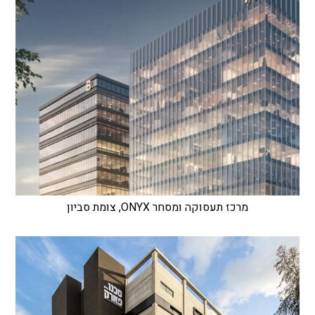
מרכז תעסוקה ומסחר ONYX, צומת סביון