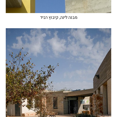
מבנה לינה, קיבוץ רביד