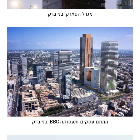
מגדל הפארק, בני ברק
מתחם עסקים ותעסוקה BBC, בני ברק