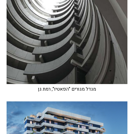
מגדל מגורים "הפאטיו", רמת גן