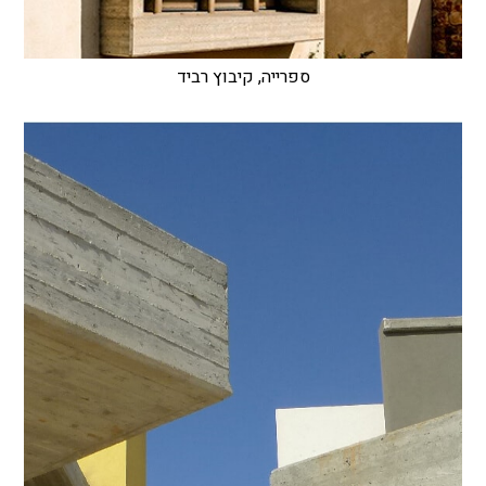
ספרייה, קיבוץ רביד