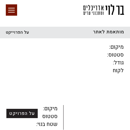
מותאמת לאתר
על הפרוייקט
חיפוש באתר
מיקום:
סטטוס:
גודל:
לקוח
הכל
התחדשות עירונית
מגדלים
מגורים
מסחר ומשרדים
ציבורי
קהילתי
תכנון עירוני
לפי מיקום
מיקום:
על הפרויקט
סטטוס:
שטח בנוי: