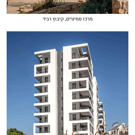
מרכז סמינרים, קיבוץ רביד