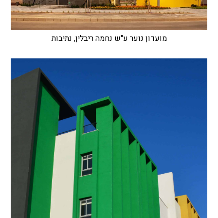
מועדון נוער ע"ש נחמה ריבלין, נתיבות