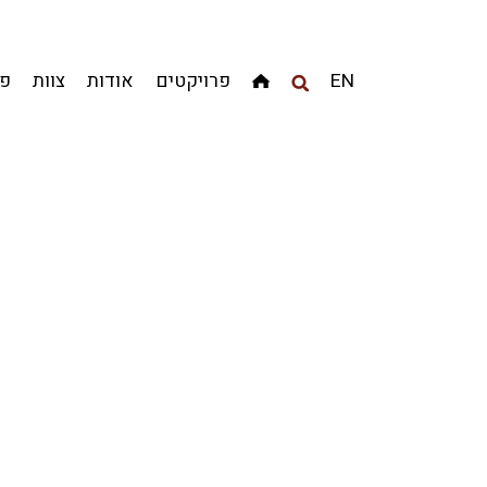
מגדלים
מגורים
מסחר ומשרדים
ציבורי
קהילתי
EN
פרויקטים
אודות
צוות
פר