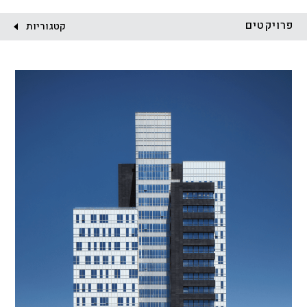
לקוח:
פרויקטים
קטגוריות
הכל
התחדשות עירונית
מגדלים
מגורים
מסחר ומשרדים
ציבורי