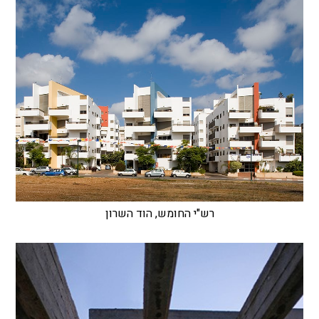
רש"י החומש, הוד השרון