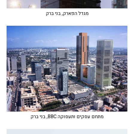
מגדל הפארק, בני ברק
מתחם עסקים ותעסוקה BBC, בני ברק