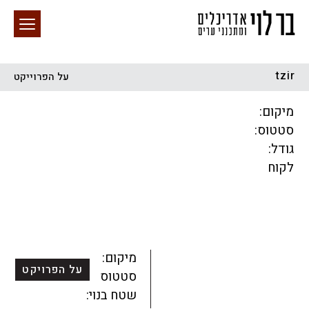
tzir
על הפרוייקט
חיפוש באתר
מיקום:
סטטוס:
גודל:
לקוח
הכל
התחדשות עירונית
מגדלים
מגורים
מסחר ומשרדים
ציבורי
קהילתי
תכנון עירוני
לפי מיקום
מיקום:
על הפרויקט
סטטוס:
שטח בנוי: