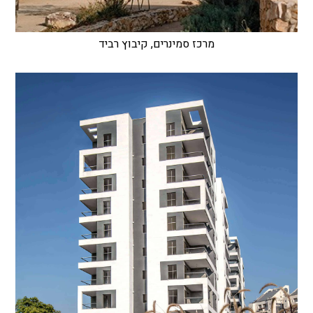
מרכז סמינרים, קיבוץ רביד