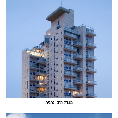
מגדל הים, נתניה