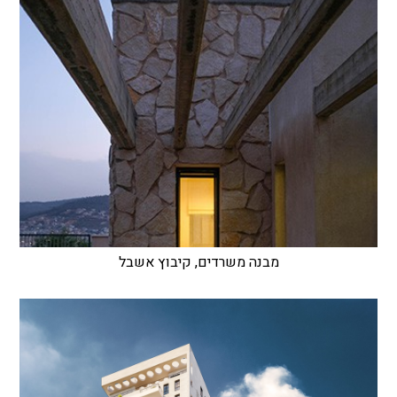
מבנה משרדים, קיבוץ אשבל