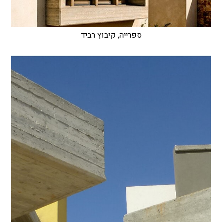
ספרייה, קיבוץ רביד