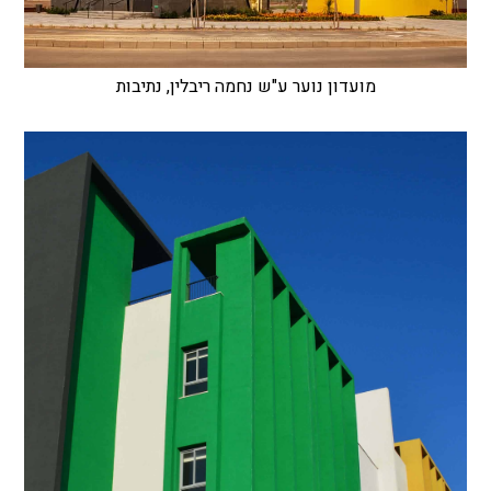
מועדון נוער ע"ש נחמה ריבלין, נתיבות