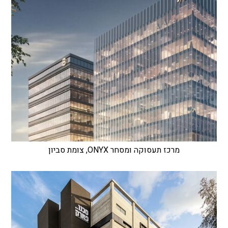
מרכז תעסוקה ומסחר ONYX, צומת סביון