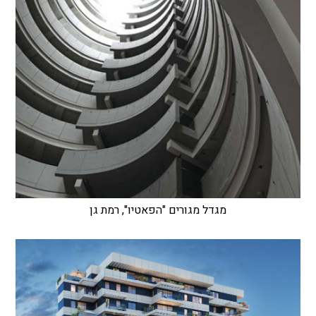
מגדל מגורים "הפאטיו", רמת גן