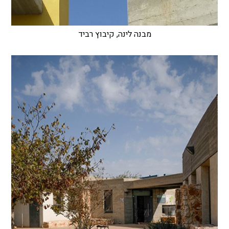
מבנה לינה, קיבוץ רביד