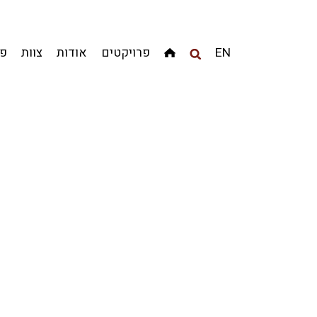
מגדלים
מגורים
מסחר ומשרדים
ציבורי
קהילתי
EN
פרויקטים
אודות
צוות
פר