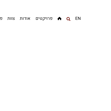
מגדלים
מגורים
מסחר ומשרדים
ציבורי
קהילתי
EN
פרויקטים
אודות
צוות
פר