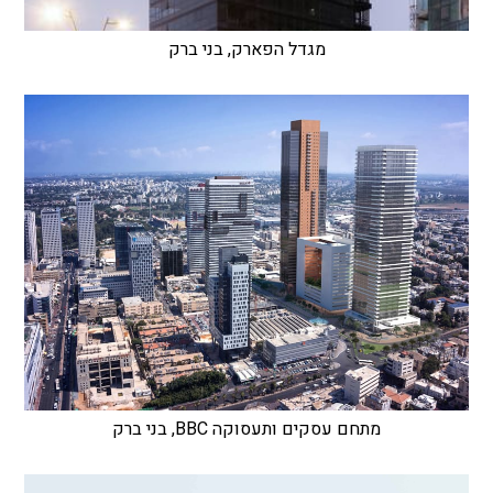
מגדל הפארק, בני ברק
מתחם עסקים ותעסוקה BBC, בני ברק