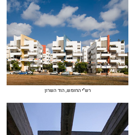
רש"י החומש, הוד השרון