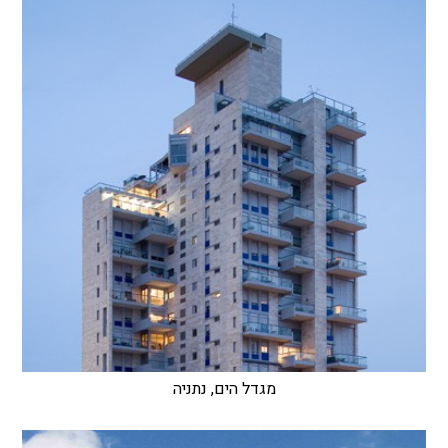
מגדל הים, נתניה