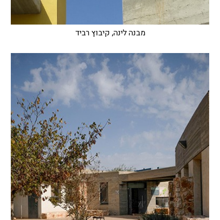
מבנה לינה, קיבוץ רביד