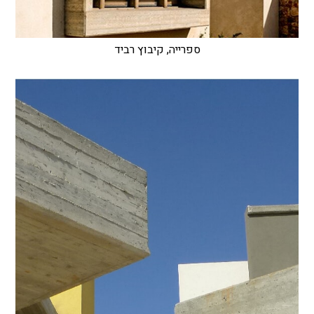
ספרייה, קיבוץ רביד