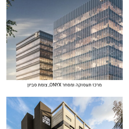
מרכז תעסוקה ומסחר ONYX, צומת סביון