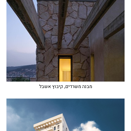
מבנה משרדים, קיבוץ אשבל