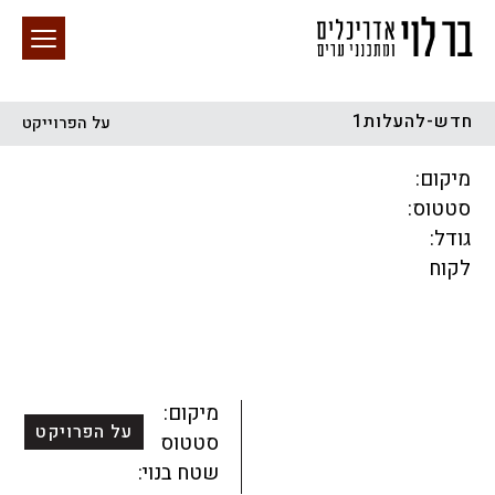
חדש-להעלות1
על הפרוייקט
חיפוש באתר
מיקום:
סטטוס:
גודל:
לקוח
הכל
התחדשות עירונית
מגדלים
מגורים
מסחר ומשרדים
ציבורי
קהילתי
תכנון עירוני
לפי מיקום
מיקום:
על הפרויקט
סטטוס:
שטח בנוי: