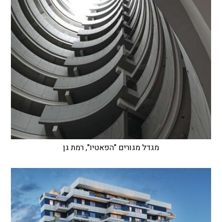
מגדל מגורים "הפאטיו", רמת גן