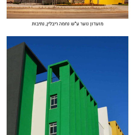
מועדון נוער ע"ש נחמה ריבלין, נתיבות