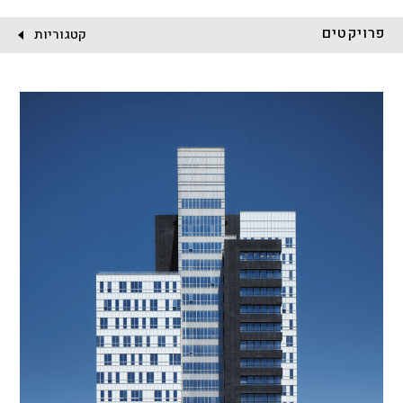
לקוח:
פרויקטים
קטגוריות
הכל
התחדשות עירונית
מגדלים
מגורים
מסחר ומשרדים
ציבורי