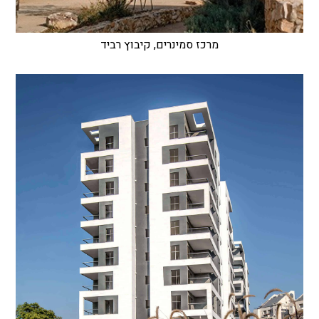
מרכז סמינרים, קיבוץ רביד