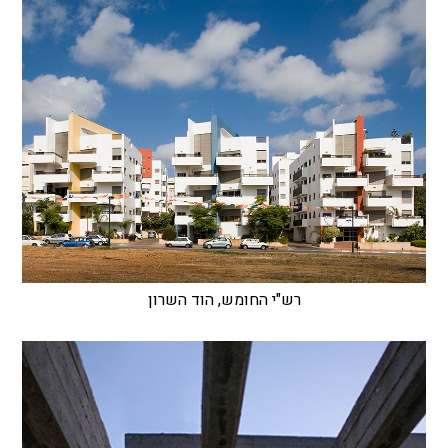
רש"י החומש, הוד השרון