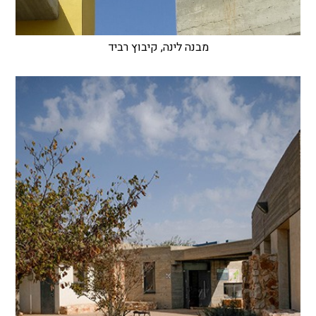
מבנה לינה, קיבוץ רביד