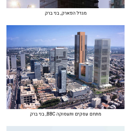
מגדל הפארק, בני ברק
מתחם עסקים ותעסוקה BBC, בני ברק