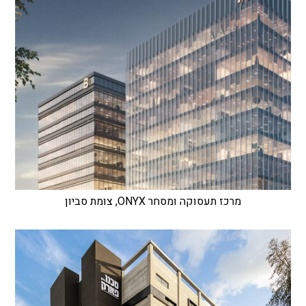
מרכז תעסוקה ומסחר ONYX, צומת סביון