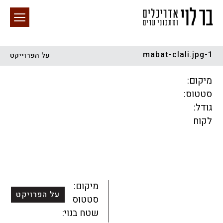
mabat-clali.jpg-1
על הפרוייקט
חיפוש באתר
מיקום:
סטטוס:
גודל:
לקוח
הכל
התחדשות עירונית
מגדלים
מגורים
מסחר ומשרדים
ציבורי
קהילתי
תכנון עירוני
לפי מיקום
מיקום:
על הפרויקט
סטטוס:
שטח בנוי: