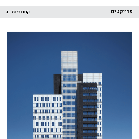
לקוח:
פרויקטים
קטגוריות
הכל
התחדשות עירונית
מגדלים
מגורים
מסחר ומשרדים
ציבורי