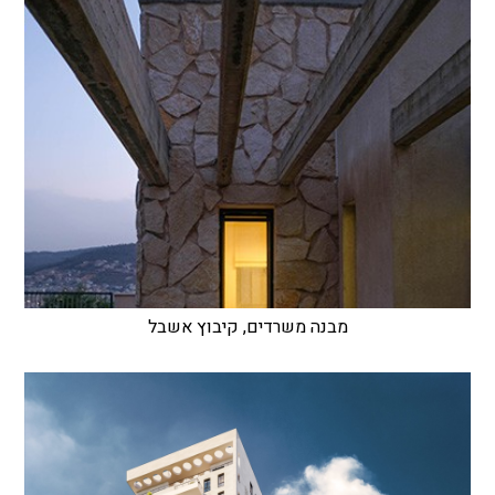
מבנה משרדים, קיבוץ אשבל