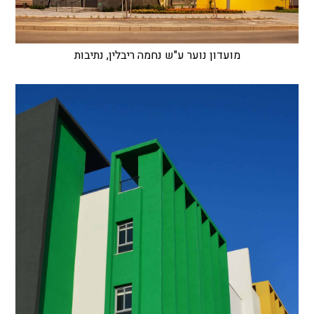
מועדון נוער ע"ש נחמה ריבלין, נתיבות