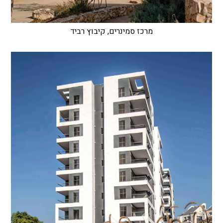
מרכז סמינרים, קיבוץ רביד