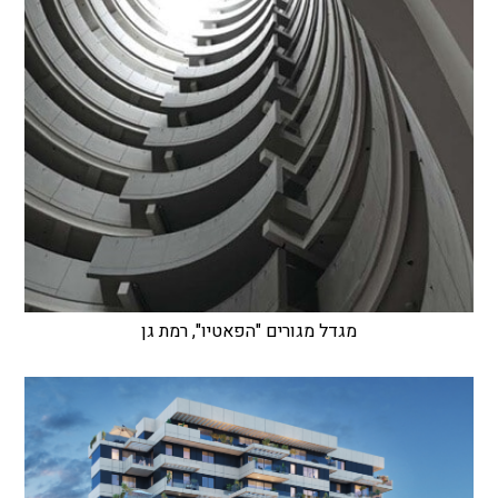
מגדל מגורים "הפאטיו", רמת גן