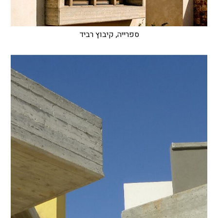
ספרייה, קיבוץ רביד