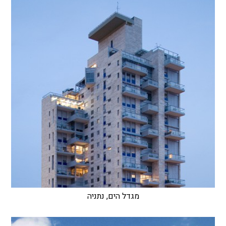
מגדל הים, נתניה