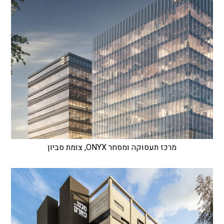
מרכז תעסוקה ומסחר ONYX, צומת סביון