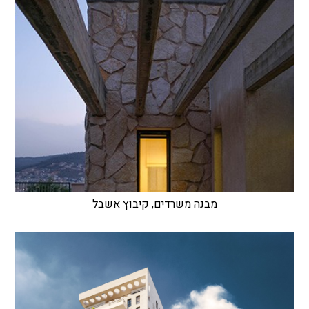
מבנה משרדים, קיבוץ אשבל