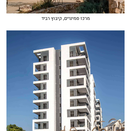
מרכז סמינרים, קיבוץ רביד