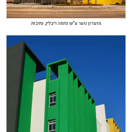
מועדון נוער ע"ש נחמה ריבלין, נתיבות