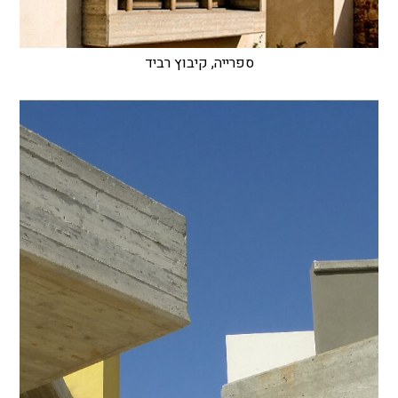
ספרייה, קיבוץ רביד