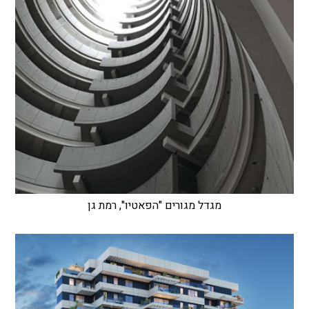
מגדל מגורים "הפאטיו", רמת גן