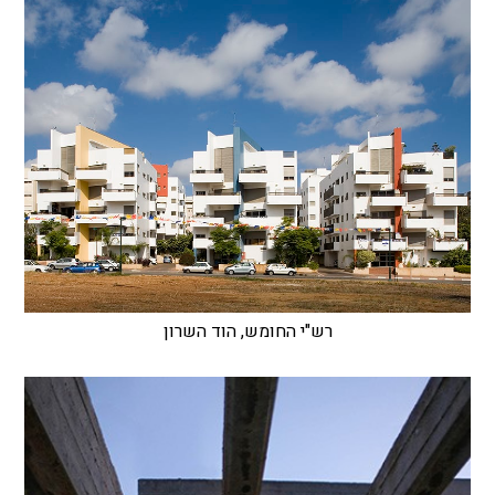
רש"י החומש, הוד השרון