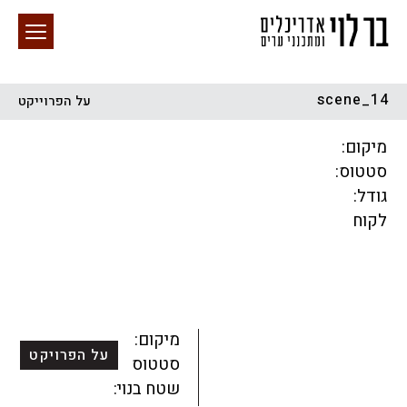
scene_14
על הפרוייקט
חיפוש באתר
מיקום:
סטטוס:
גודל:
לקוח
הכל
התחדשות עירונית
מגדלים
מגורים
מסחר ומשרדים
ציבורי
קהילתי
תכנון עירוני
לפי מיקום
מיקום:
על הפרויקט
סטטוס:
שטח בנוי: