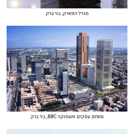
מגדל הפארק, בני ברק
מתחם עסקים ותעסוקה BBC, בני ברק