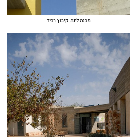
מבנה לינה, קיבוץ רביד