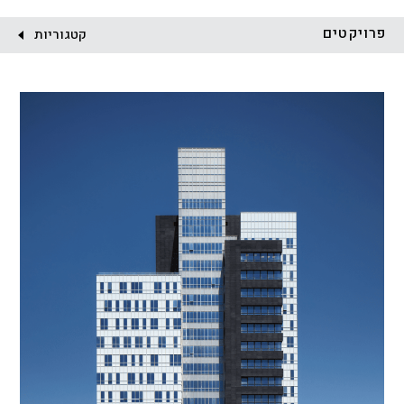
לקוח:
פרויקטים
קטגוריות
הכל
התחדשות עירונית
מגדלים
מגורים
מסחר ומשרדים
ציבורי