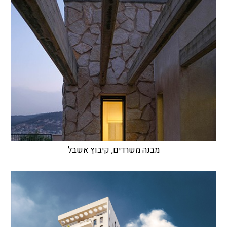
מבנה משרדים, קיבוץ אשבל