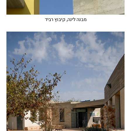
מבנה לינה, קיבוץ רביד