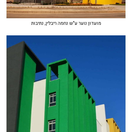
מועדון נוער ע"ש נחמה ריבלין, נתיבות