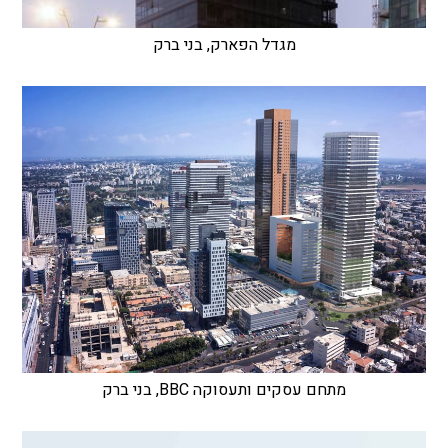
מגדל הפארק, בני ברק
מתחם עסקים ותעסוקה BBC, בני ברק