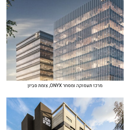
מרכז תעסוקה ומסחר ONYX, צומת סביון