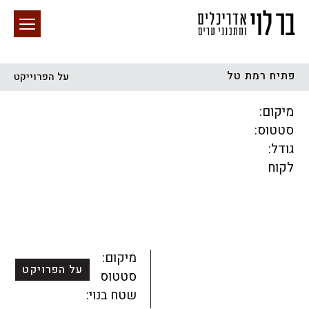
פתיח רמת טל
על הפרוייקט
חיפוש באתר
מיקום:
סטטוס:
גודל:
לקוח
הכל
התחדשות עירונית
מגדלים
מגורים
מסחר ומשרדים
ציבורי
קהילתי
תכנון עירוני
לפי מיקום
מיקום:
על הפרויקט
סטטוס:
שטח בנוי: