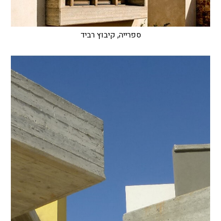
ספרייה, קיבוץ רביד