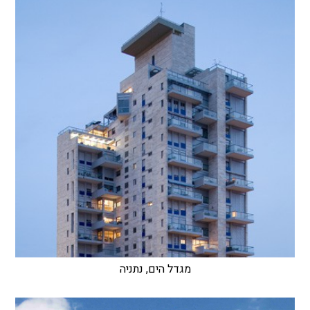
מגדל הים, נתניה