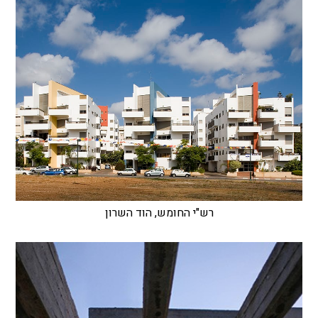
רש"י החומש, הוד השרון