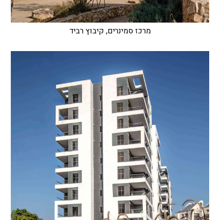
מרכז סמינרים, קיבוץ רביד