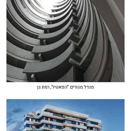
מגדל מגורים "הפאטיו", רמת גן