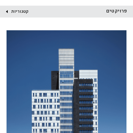
לקוח:
פרויקטים
קטגוריות
הכל
התחדשות עירונית
מגדלים
מגורים
מסחר ומשרדים
ציבורי