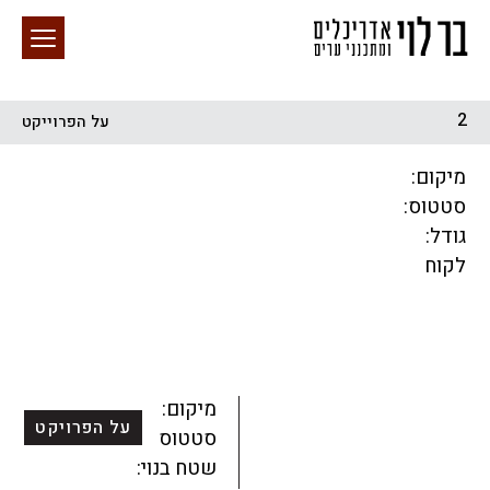
2
על הפרוייקט
חיפוש באתר
מיקום:
סטטוס:
גודל:
לקוח
הכל
התחדשות עירונית
מגדלים
מגורים
מסחר ומשרדים
ציבורי
קהילתי
תכנון עירוני
לפי מיקום
מיקום:
על הפרויקט
סטטוס:
שטח בנוי: