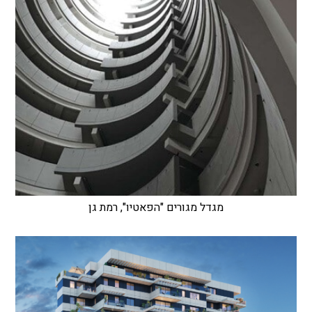
מגדל מגורים "הפאטיו", רמת גן