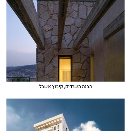
מבנה משרדים, קיבוץ אשבל