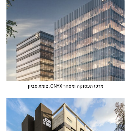
מרכז תעסוקה ומסחר ONYX, צומת סביון