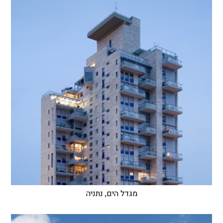
מגדל הים, נתניה