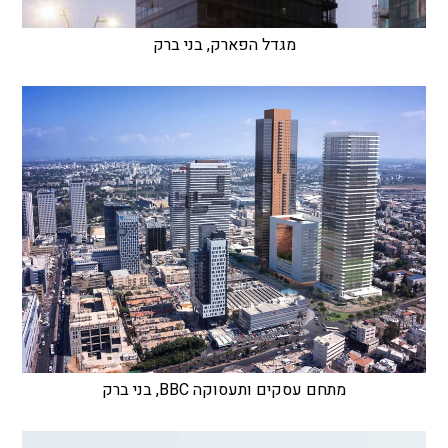
מגדל הפארק, בני ברק
מתחם עסקים ותעסוקה BBC, בני ברק