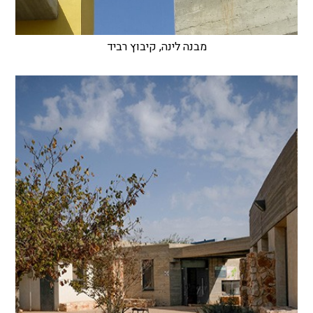
מבנה לינה, קיבוץ רביד