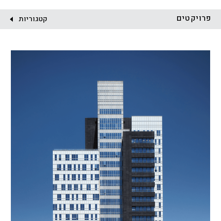
לקוח:
פרויקטים
קטגוריות
הכל
התחדשות עירונית
מגדלים
מגורים
מסחר ומשרדים
ציבורי