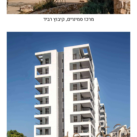
מרכז סמינרים, קיבוץ רביד