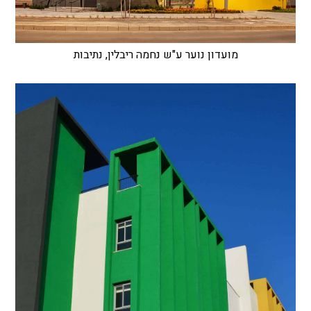
מועדון נוער ע"ש נחמה ריבלין, נתיבות