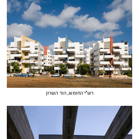
רש"י החומש, הוד השרון