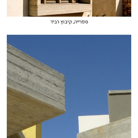
ספרייה, קיבוץ רביד