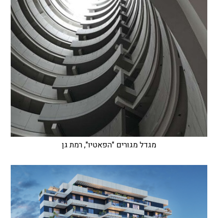
מגדל מגורים "הפאטיו", רמת גן