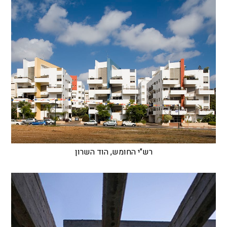
רש"י החומש, הוד השרון