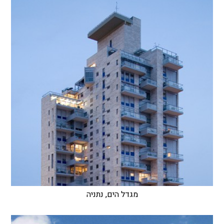
מגדל הים, נתניה