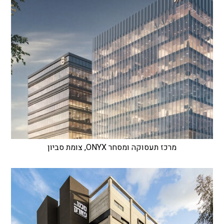
מרכז תעסוקה ומסחר ONYX, צומת סביון