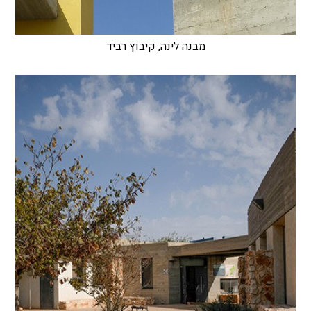
מבנה לינה, קיבוץ רביד