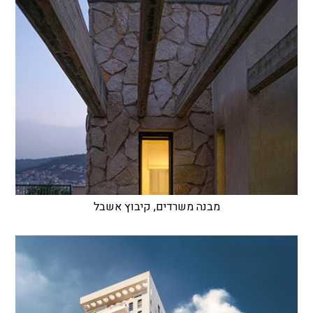
מבנה משרדים, קיבוץ אשבל