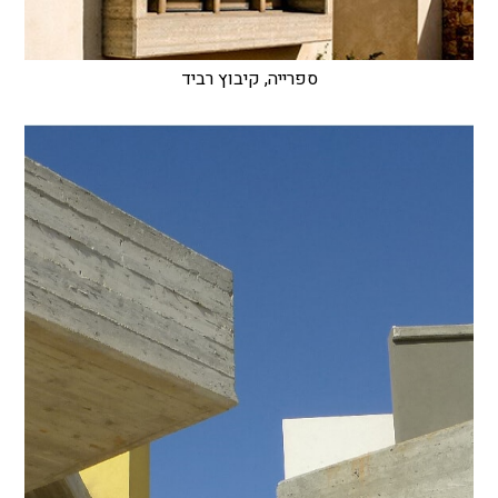
ספרייה, קיבוץ רביד