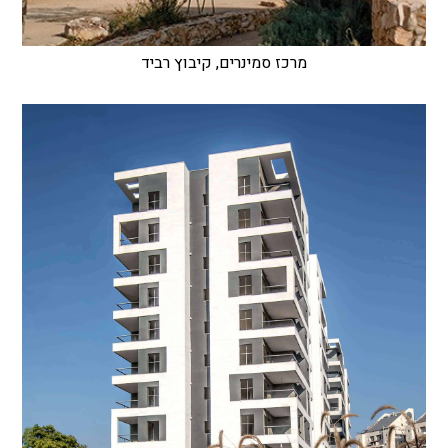
מרכז סמינרים, קיבוץ רביד