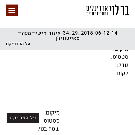
2018-06-12-14_29_34-איזור-אישי—מפה—
סאייטוויז'ן
חיפוש באתר
על הפרוייקט
מיקום:
סטטוס:
גודל:
לקוח
הכל
התחדשות עירונית
מגדלים
מגורים
מסחר ומשרדים
ציבורי
קהילתי
תכנון עירוני
לפי מיקום
מיקום:
על הפרויקט
סטטוס:
שטח בנוי: