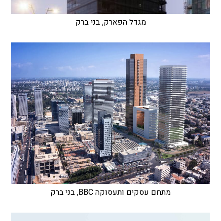
מגדל הפארק, בני ברק
מתחם עסקים ותעסוקה BBC, בני ברק