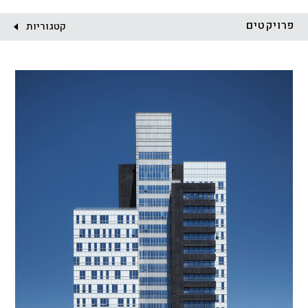
לקוח:
פרויקטים
קטגוריות
הכל
התחדשות עירונית
מגדלים
מגורים
מסחר ומשרדים
ציבורי