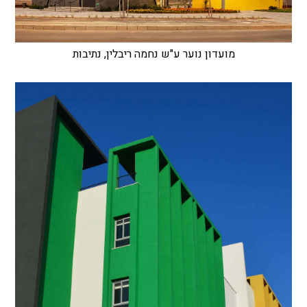
מועדון נוער ע"ש נחמה ריבלין, נתיבות