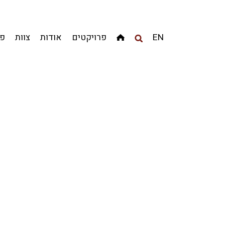
מגדלים
מגורים
מסחר ומשרדים
ציבורי
קהילתי
EN
פרויקטים
אודות
צוות
פר