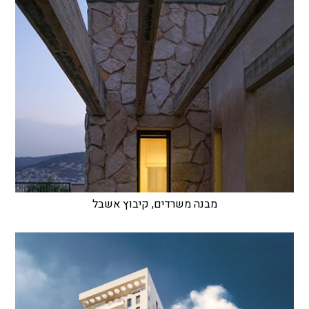
מבנה משרדים, קיבוץ אשבל