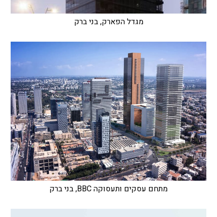
מגדל הפארק, בני ברק
מתחם עסקים ותעסוקה BBC, בני ברק