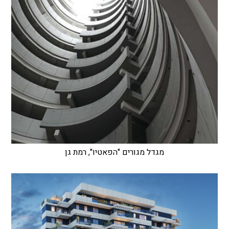
מגדל מגורים "הפאטיו", רמת גן