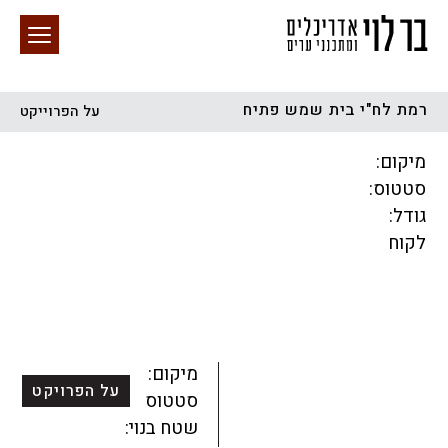
רמת לח"י בית שמש פתיח
על הפרוייקט
חיפוש באתר
מיקום:
סטטוס:
גודל:
לקוח
הכל
התחדשות עירונית
מגדלים
מגורים
מסחר ומשרדים
ציבורי
קהילתי
תכנון עירוני
לפי מיקום
מיקום:
על הפרויקט
סטטוס:
שטח בנוי: