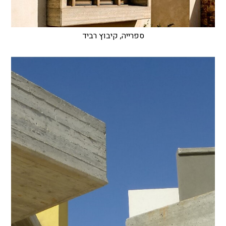
ספרייה, קיבוץ רביד