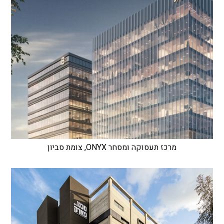
מרכז תעסוקה ומסחר ONYX, צומת סביון