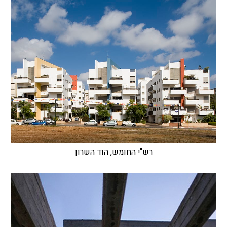
רש"י החומש, הוד השרון