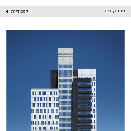
לקוח:
פרויקטים
קטגוריות
הכל
התחדשות עירונית
מגדלים
מגורים
מסחר ומשרדים
ציבורי