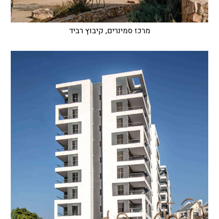
מרכז סמינרים, קיבוץ רביד