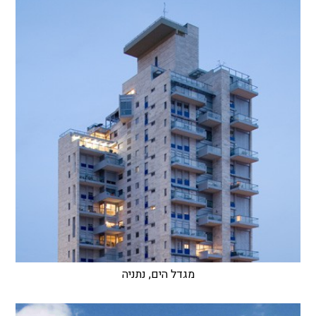
מגדל הים, נתניה