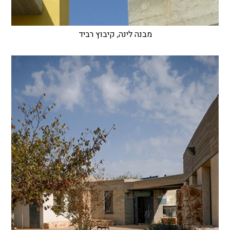
מבנה לינה, קיבוץ רביד