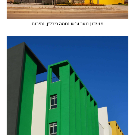
מועדון נוער ע"ש נחמה ריבלין, נתיבות