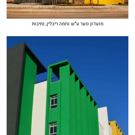
מועדון נוער ע"ש נחמה ריבלין, נתיבות