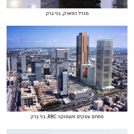
מגדל הפארק, בני ברק
מתחם עסקים ותעסוקה BBC, בני ברק