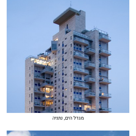
מגדל הים, נתניה