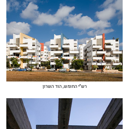
רש"י החומש, הוד השרון