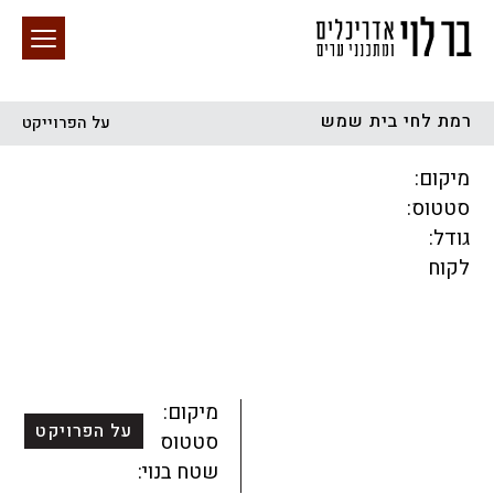
רמת לחי בית שמש
על הפרוייקט
חיפוש באתר
מיקום:
סטטוס:
גודל:
לקוח
הכל
התחדשות עירונית
מגדלים
מגורים
מסחר ומשרדים
ציבורי
קהילתי
תכנון עירוני
לפי מיקום
מיקום:
על הפרויקט
סטטוס:
שטח בנוי: