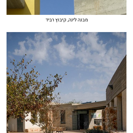
מבנה לינה, קיבוץ רביד