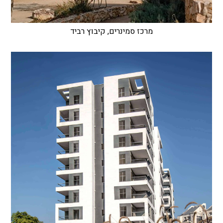
מרכז סמינרים, קיבוץ רביד