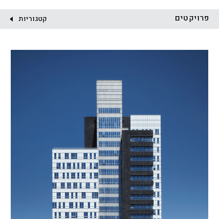
לקוח:
פרויקטים
קטגוריות
הכל
התחדשות עירונית
מגדלים
מגורים
מסחר ומשרדים
ציבורי