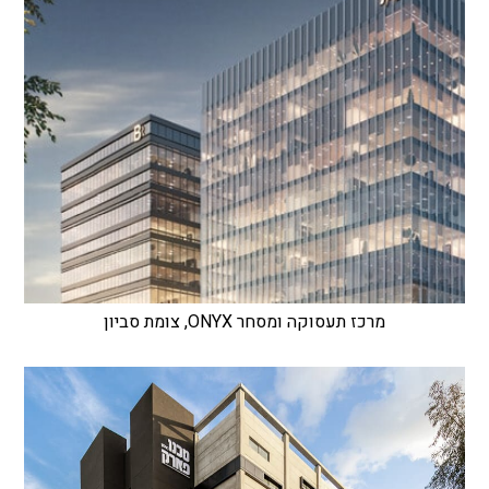
מרכז תעסוקה ומסחר ONYX, צומת סביון