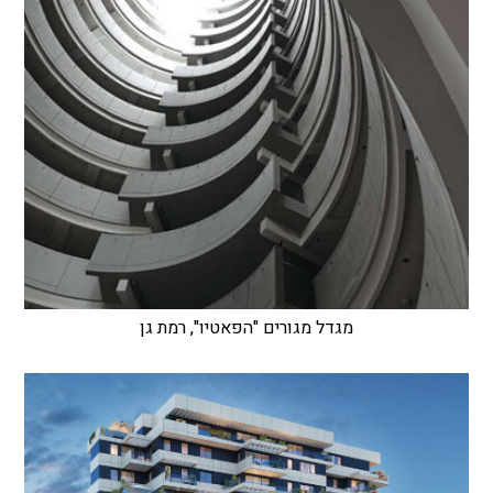
מגדל מגורים "הפאטיו", רמת גן