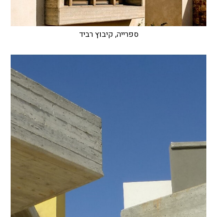
ספרייה, קיבוץ רביד