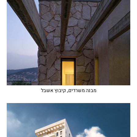
מבנה משרדים, קיבוץ אשבל