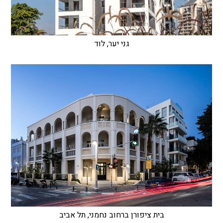
גני יער, לוד
בית ציפורן ברחוב נחמני, תל אביב