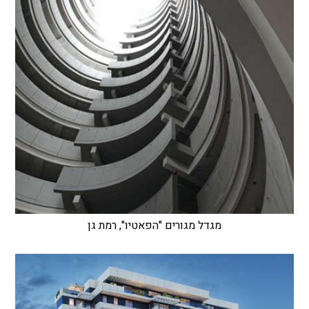
מגדל מגורים "הפאטיו", רמת גן