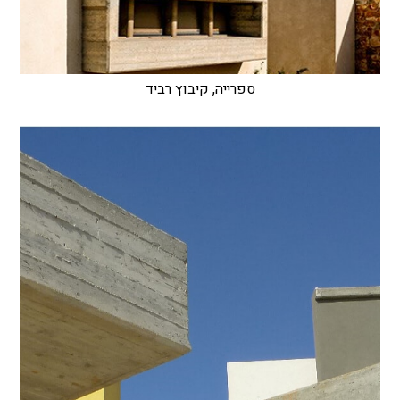
ספרייה, קיבוץ רביד