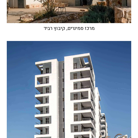
מרכז סמינרים, קיבוץ רביד