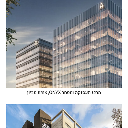
מרכז תעסוקה ומסחר ONYX, צומת סביון