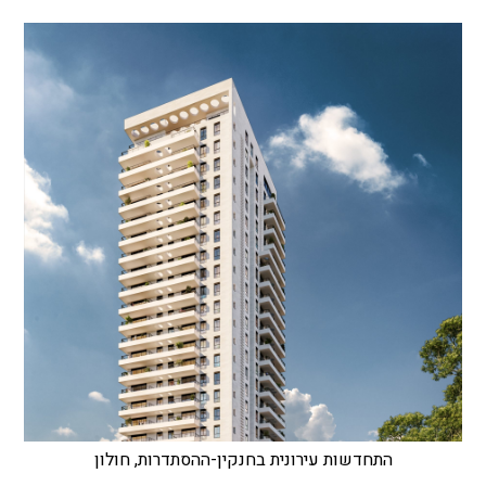
התחדשות עירונית בחנקין-ההסתדרות, חולון