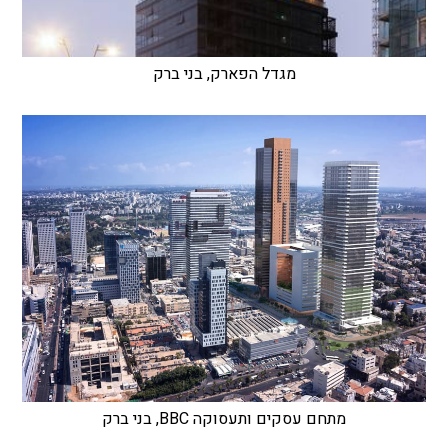
מגדל הפארק, בני ברק
מתחם עסקים ותעסוקה BBC, בני ברק