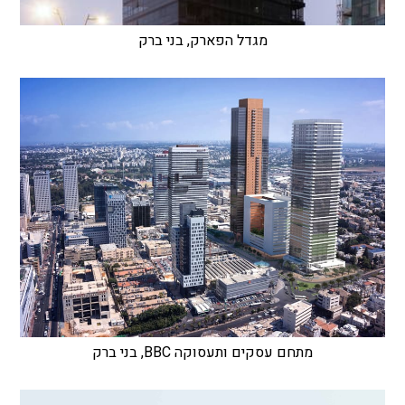
מגדל הפארק, בני ברק
מתחם עסקים ותעסוקה BBC, בני ברק