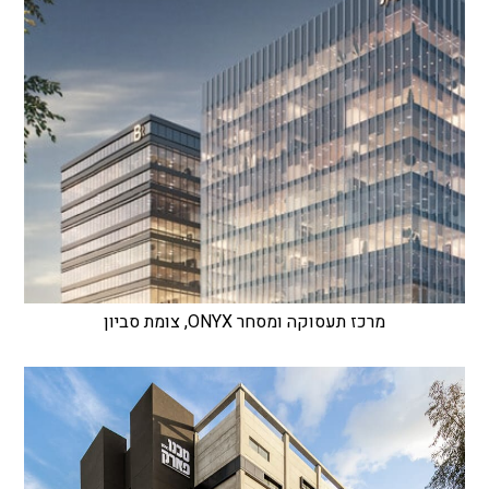
מרכז תעסוקה ומסחר ONYX, צומת סביון