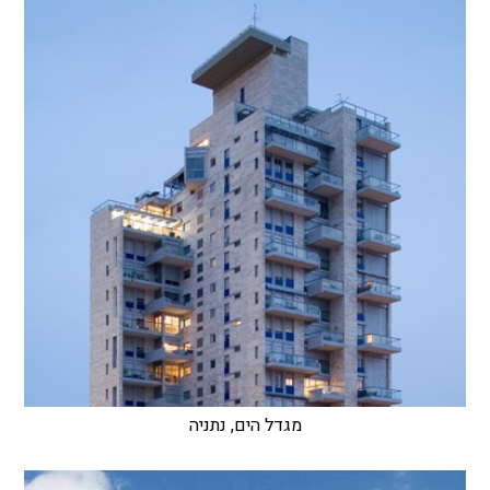
מגדל הים, נתניה