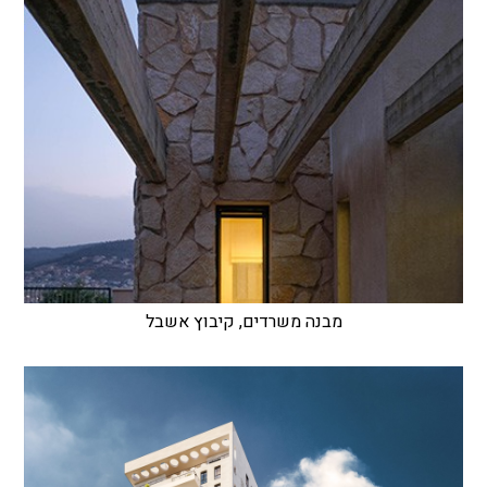
מבנה משרדים, קיבוץ אשבל