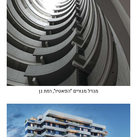
מגדל מגורים "הפאטיו", רמת גן