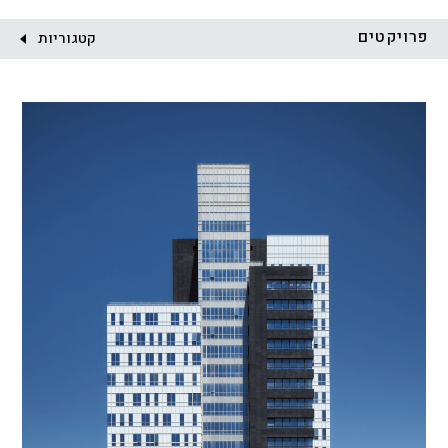
לקוח:
פרויקטים
קטגוריות
הכל
התחדשות עירונית
מגדלים
מגורים
מסחר ומשרדים
ציבורי