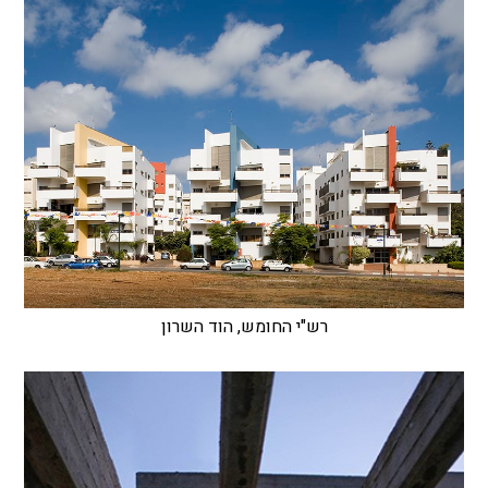
רש"י החומש, הוד השרון