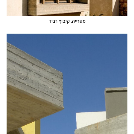
ספרייה, קיבוץ רביד