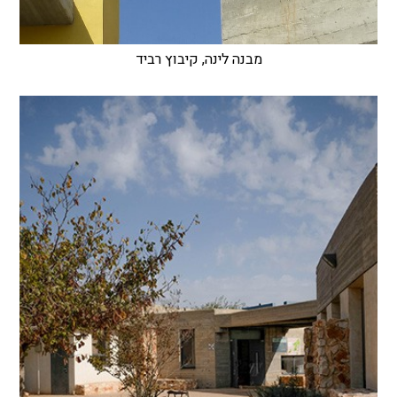
מבנה לינה, קיבוץ רביד