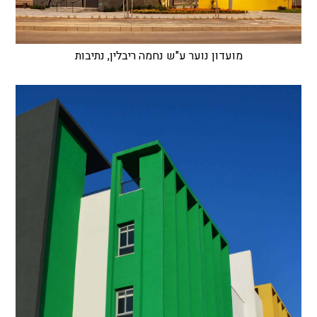
מועדון נוער ע"ש נחמה ריבלין, נתיבות