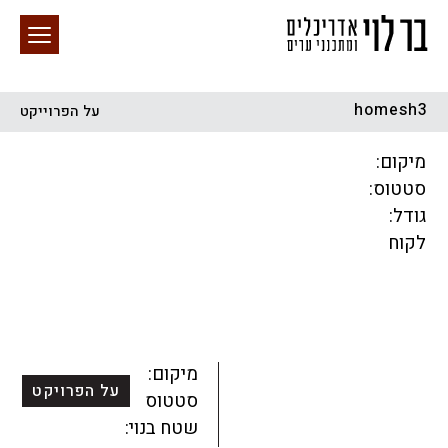
homesh3
על הפרוייקט
חיפוש באתר
מיקום:
סטטוס:
גודל:
לקוח
הכל
התחדשות עירונית
מגדלים
מגורים
מסחר ומשרדים
ציבורי
קהילתי
תכנון עירוני
לפי מיקום
מיקום:
על הפרויקט
סטטוס:
שטח בנוי: