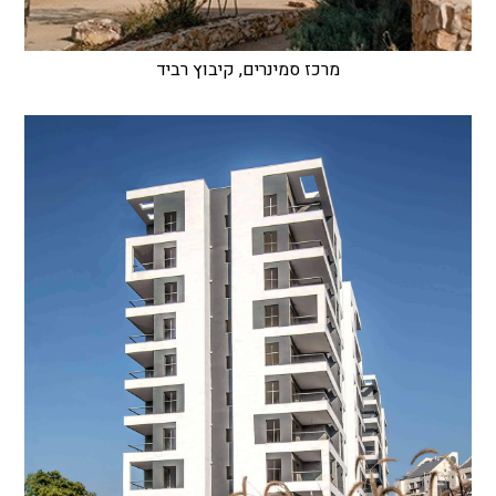
מרכז סמינרים, קיבוץ רביד