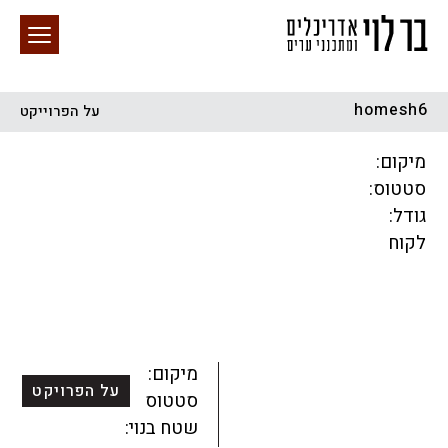
homesh6
על הפרוייקט
חיפוש באתר
מיקום:
סטטוס:
גודל:
לקוח
הכל
התחדשות עירונית
מגדלים
מגורים
מסחר ומשרדים
ציבורי
קהילתי
תכנון עירוני
לפי מיקום
מיקום:
על הפרויקט
סטטוס:
שטח בנוי: