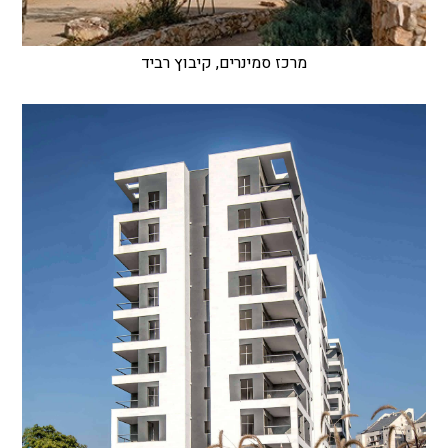
מרכז סמינרים, קיבוץ רביד