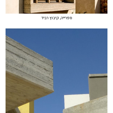
ספרייה, קיבוץ רביד