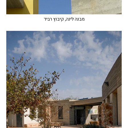
מבנה לינה, קיבוץ רביד