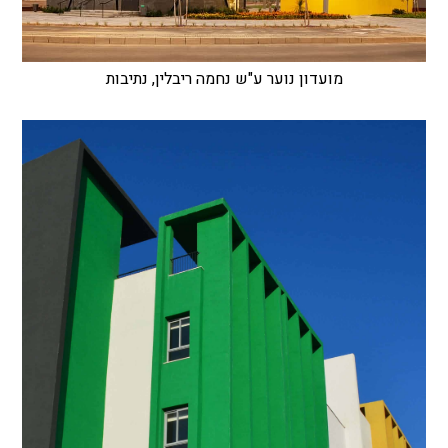
מועדון נוער ע"ש נחמה ריבלין, נתיבות