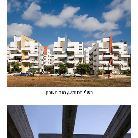
רש"י החומש, הוד השרון