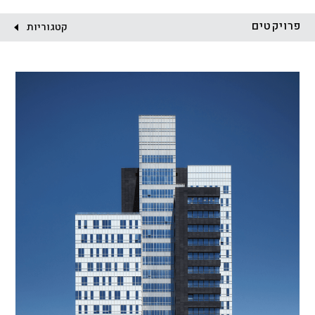
לקוח:
פרויקטים
קטגוריות
הכל
התחדשות עירונית
מגדלים
מגורים
מסחר ומשרדים
ציבורי