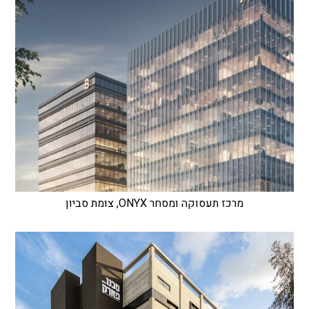
מרכז תעסוקה ומסחר ONYX, צומת סביון