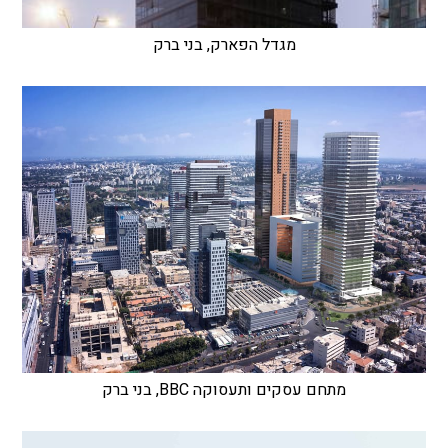
מגדל הפארק, בני ברק
מתחם עסקים ותעסוקה BBC, בני ברק