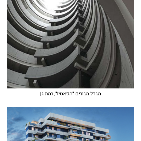
מגדל מגורים "הפאטיו", רמת גן