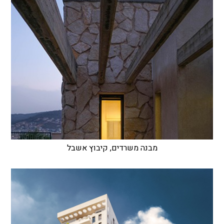
מבנה משרדים, קיבוץ אשבל