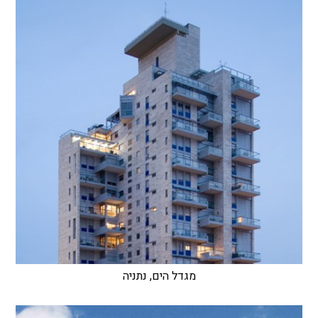
מגדל הים, נתניה