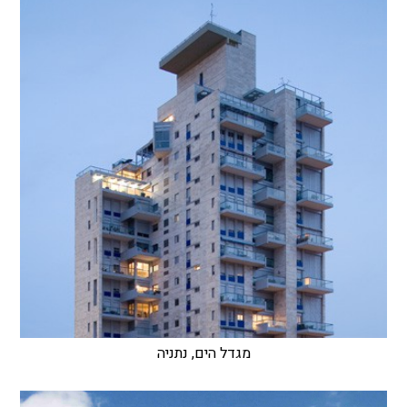
מגדל הים, נתניה