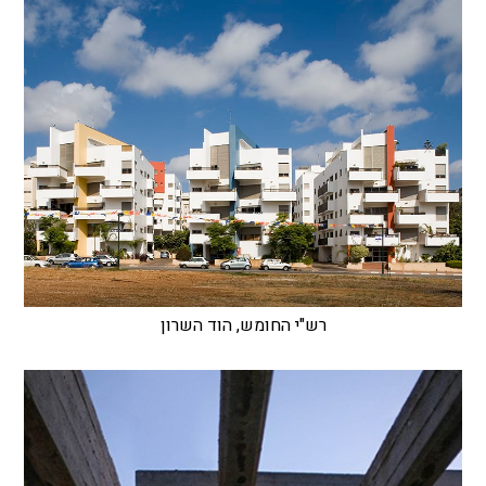
רש"י החומש, הוד השרון