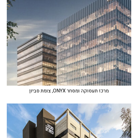
מרכז תעסוקה ומסחר ONYX, צומת סביון