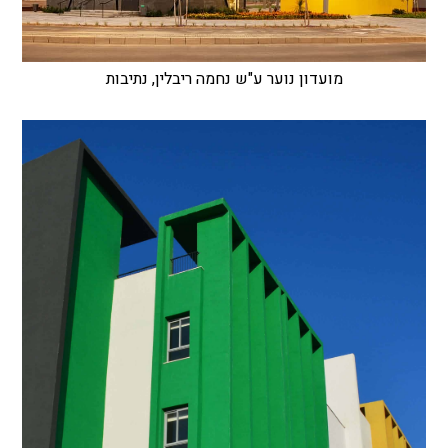
מועדון נוער ע"ש נחמה ריבלין, נתיבות