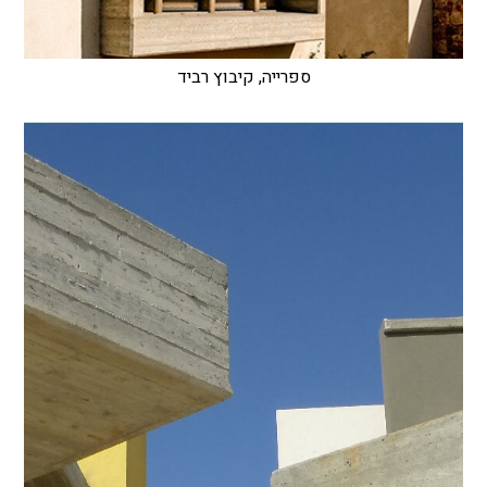
ספרייה, קיבוץ רביד