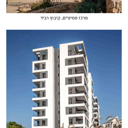
מרכז סמינרים, קיבוץ רביד