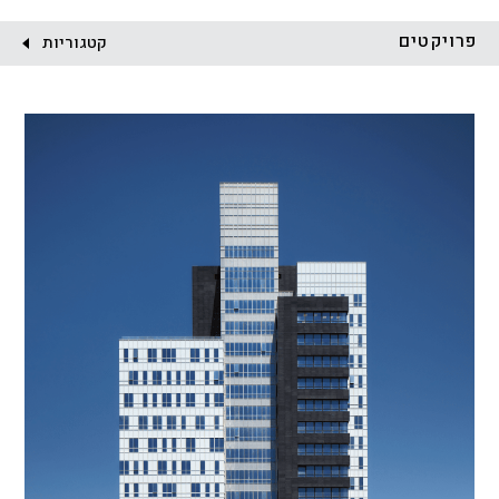
לקוח:
פרויקטים
קטגוריות
הכל
התחדשות עירונית
מגדלים
מגורים
מסחר ומשרדים
ציבורי