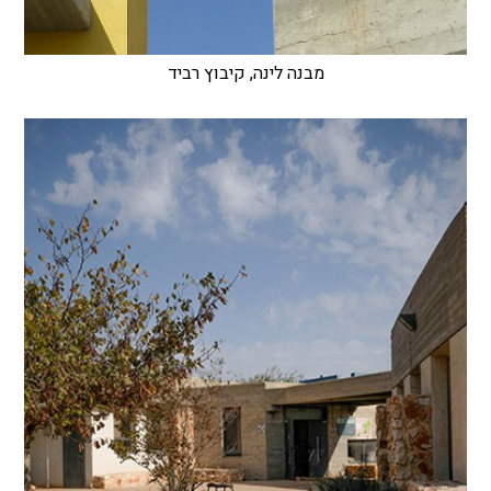
מבנה לינה, קיבוץ רביד