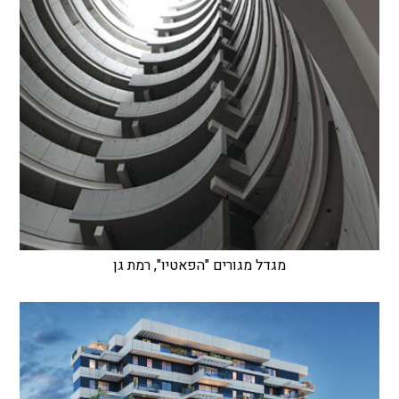
מגדל מגורים "הפאטיו", רמת גן