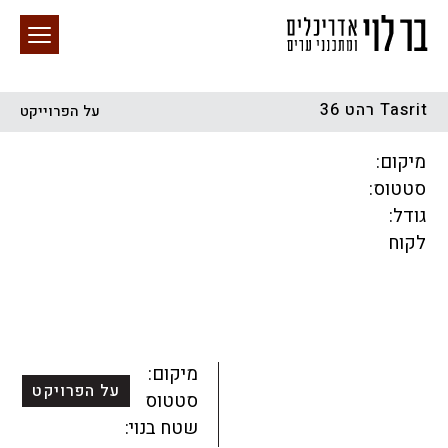
Tasrit רהט 36
על הפרוייקט
חיפוש באתר
מיקום:
סטטוס:
גודל:
לקוח
הכל
התחדשות עירונית
מגדלים
מגורים
מסחר ומשרדים
ציבורי
קהילתי
תכנון עירוני
לפי מיקום
מיקום:
על הפרויקט
סטטוס:
שטח בנוי: