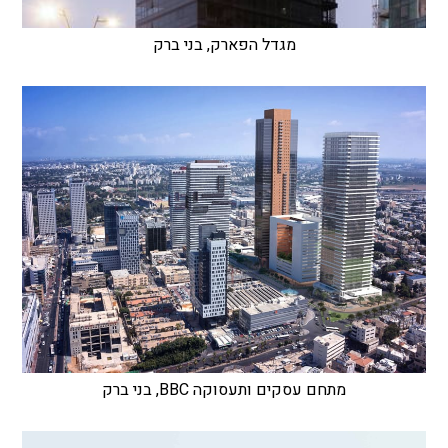
מגדל הפארק, בני ברק
מתחם עסקים ותעסוקה BBC, בני ברק