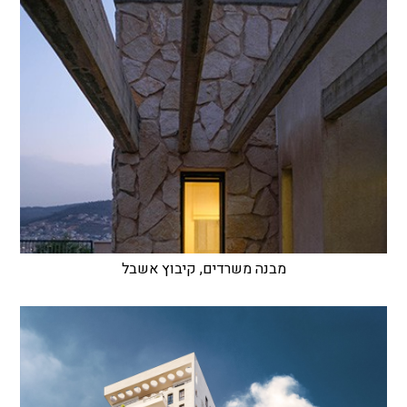
מבנה משרדים, קיבוץ אשבל