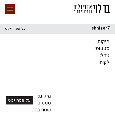
shnizer7
על הפרוייקט
חיפוש באתר
מיקום:
סטטוס:
גודל:
לקוח
הכל
התחדשות עירונית
מגדלים
מגורים
מסחר ומשרדים
ציבורי
קהילתי
תכנון עירוני
לפי מיקום
מיקום:
על הפרויקט
סטטוס:
שטח בנוי: