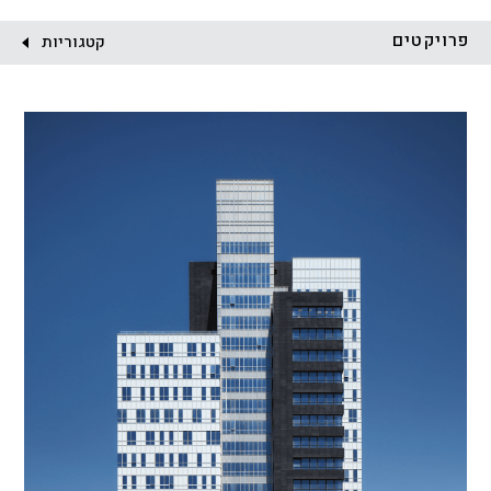
לקוח:
פרויקטים
קטגוריות
הכל
התחדשות עירונית
מגדלים
מגורים
מסחר ומשרדים
ציבורי