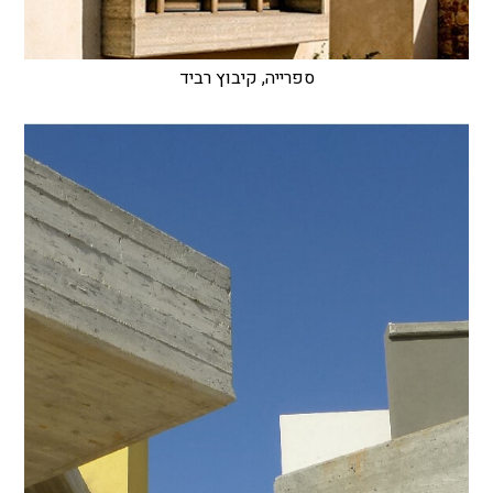
ספרייה, קיבוץ רביד