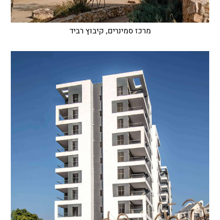
מרכז סמינרים, קיבוץ רביד