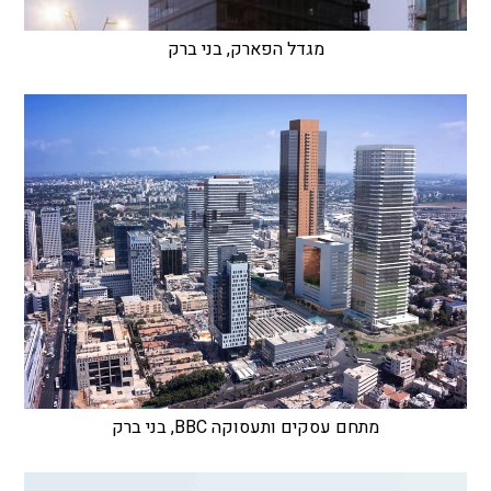
מגדל הפארק, בני ברק
מתחם עסקים ותעסוקה BBC, בני ברק