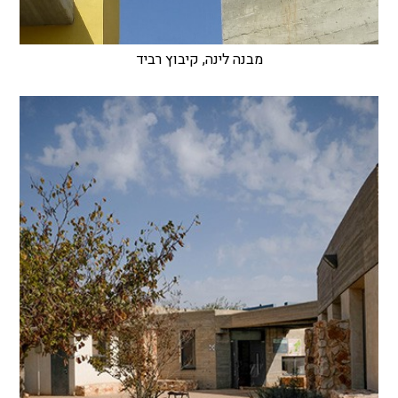
מבנה לינה, קיבוץ רביד