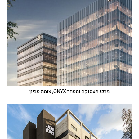
מרכז תעסוקה ומסחר ONYX, צומת סביון