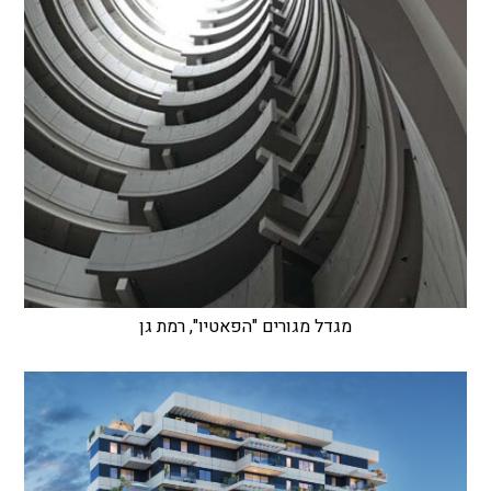
מגדל מגורים "הפאטיו", רמת גן