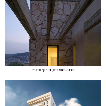
מבנה משרדים, קיבוץ אשבל