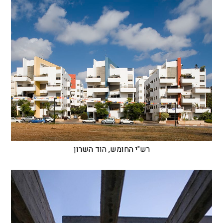
רש"י החומש, הוד השרון