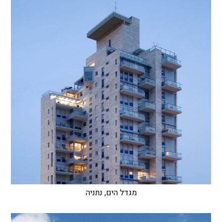
מגדל הים, נתניה