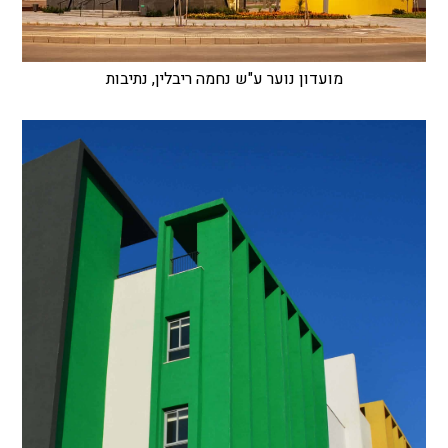
מועדון נוער ע"ש נחמה ריבלין, נתיבות