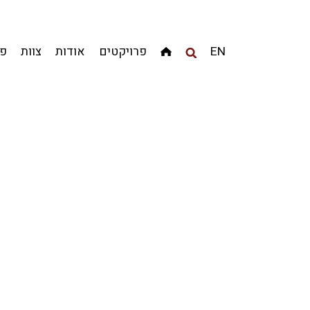
מגדלים
מגורים
מסחר ומשרדים
ציבורי
קהילתי
EN
פרויקטים
אודות
צוות
פר