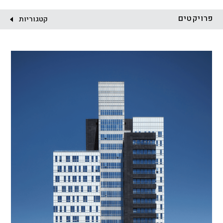
לקוח:
פרויקטים
קטגוריות
הכל
התחדשות עירונית
מגדלים
מגורים
מסחר ומשרדים
ציבורי