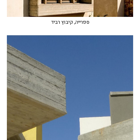
ספרייה, קיבוץ רביד