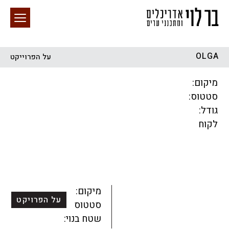
OLGA
על הפרוייקט
חיפוש באתר
מיקום:
סטטוס:
גודל:
לקוח
הכל
התחדשות עירונית
מגדלים
מגורים
מסחר ומשרדים
ציבורי
קהילתי
תכנון עירוני
לפי מיקום
מיקום:
על הפרויקט
סטטוס:
שטח בנוי: