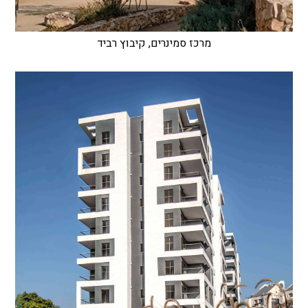
מרכז סמינרים, קיבוץ רביד