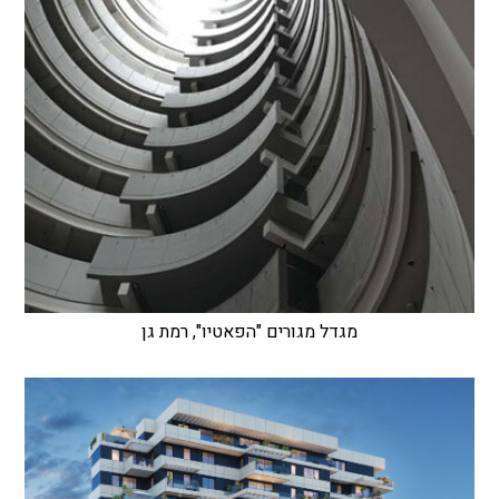
מגדל מגורים "הפאטיו", רמת גן