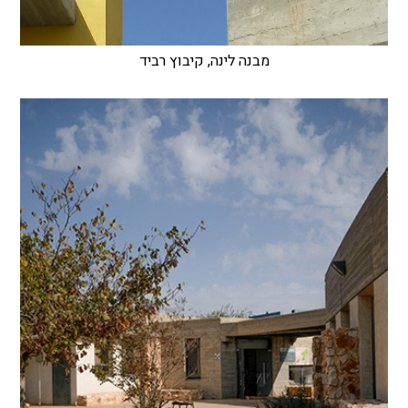
מבנה לינה, קיבוץ רביד