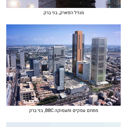
מגדל הפארק, בני ברק
מתחם עסקים ותעסוקה BBC, בני ברק