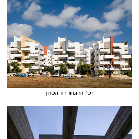
רש"י החומש, הוד השרון