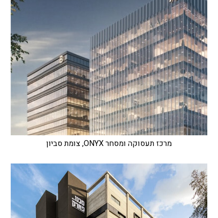
מרכז תעסוקה ומסחר ONYX, צומת סביון