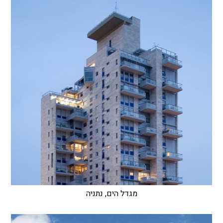
מגדל הים, נתניה