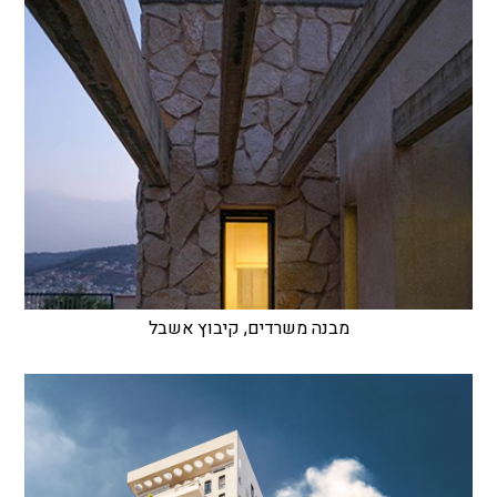
מבנה משרדים, קיבוץ אשבל