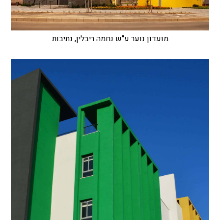
מועדון נוער ע"ש נחמה ריבלין, נתיבות