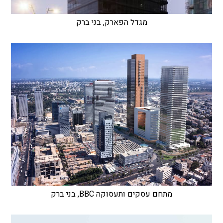
מגדל הפארק, בני ברק
מתחם עסקים ותעסוקה BBC, בני ברק