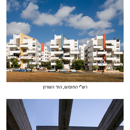
רש"י החומש, הוד השרון