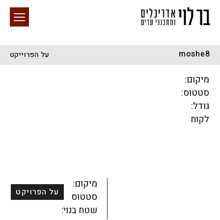
moshe8
על הפרוייקט
חיפוש באתר
מיקום:
סטטוס:
גודל:
לקוח
הכל
התחדשות עירונית
מגדלים
מגורים
מסחר ומשרדים
ציבורי
קהילתי
תכנון עירוני
לפי מיקום
מיקום:
על הפרויקט
סטטוס:
שטח בנוי: