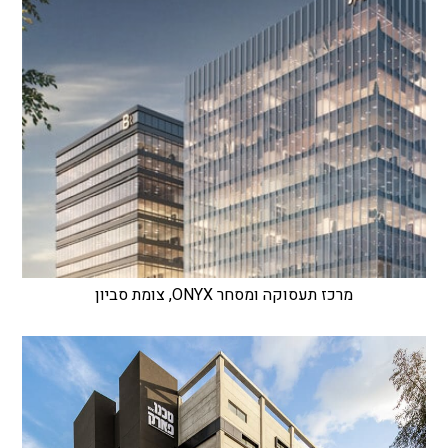
מרכז תעסוקה ומסחר ONYX, צומת סביון