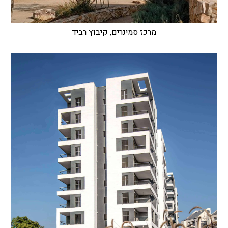
מרכז סמינרים, קיבוץ רביד