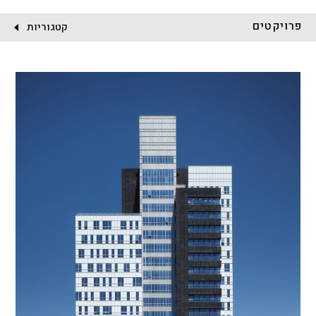
לקוח:
פרויקטים
קטגוריות
הכל
התחדשות עירונית
מגדלים
מגורים
מסחר ומשרדים
ציבורי