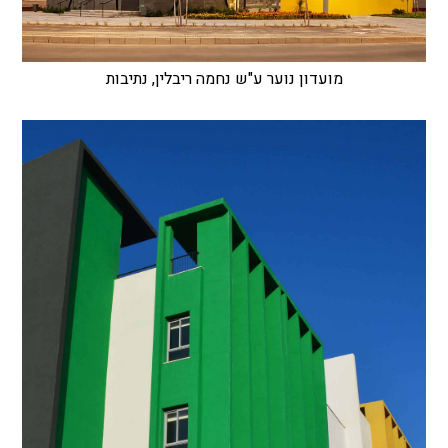
מועדון נוער ע"ש נחמה ריבלין, נתיבות