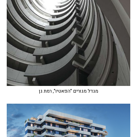
מגדל מגורים "הפאטיו", רמת גן