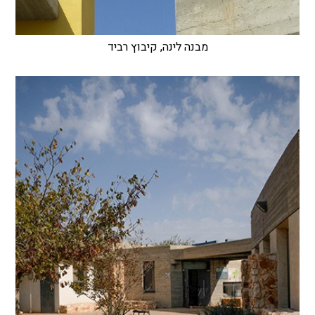
מבנה לינה, קיבוץ רביד