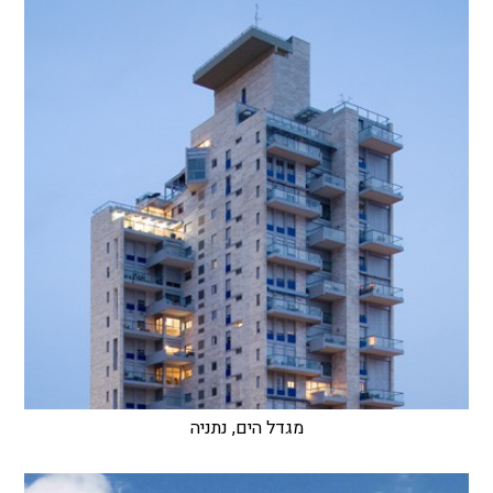
מגדל הים, נתניה