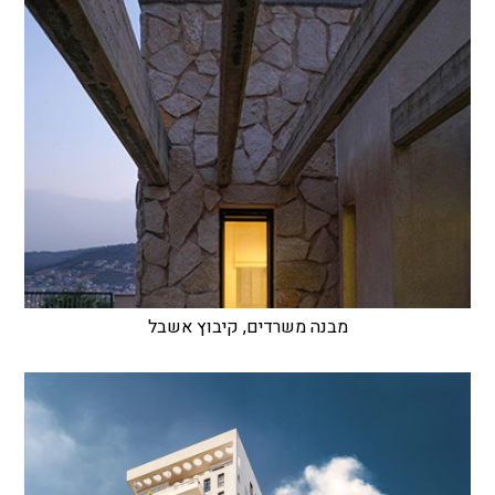
מבנה משרדים, קיבוץ אשבל