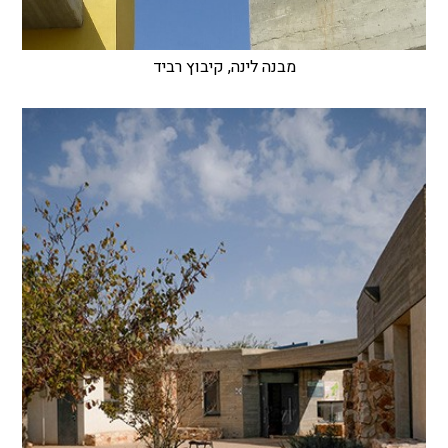
מבנה לינה, קיבוץ רביד