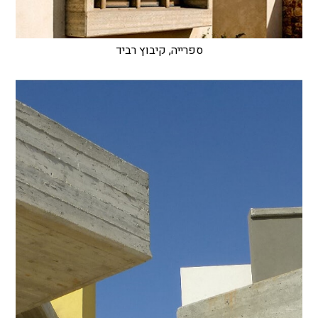
ספרייה, קיבוץ רביד