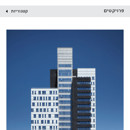
לקוח:
פרויקטים
קטגוריות
הכל
התחדשות עירונית
מגדלים
מגורים
מסחר ומשרדים
ציבורי