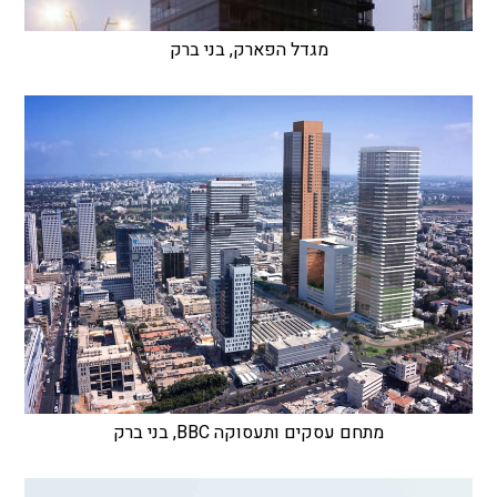
מגדל הפארק, בני ברק
מתחם עסקים ותעסוקה BBC, בני ברק