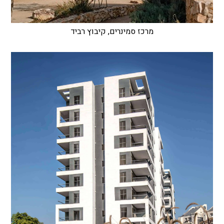
מרכז סמינרים, קיבוץ רביד