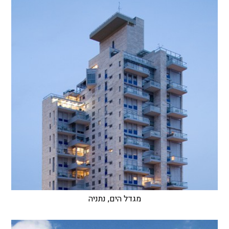
מגדל הים, נתניה