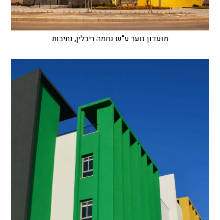
מועדון נוער ע"ש נחמה ריבלין, נתיבות