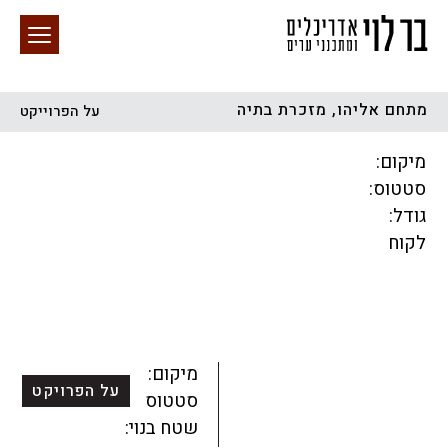
מתחם אליהו, מזכרת בתיה
על הפרוייקט
חיפוש באתר
מיקום:
סטטוס:
גודל:
לקוח
הכל
התחדשות עירונית
מגדלים
מגורים
מסחר ומשרדים
ציבורי
קהילתי
תכנון עירוני
לפי מיקום
מיקום:
על הפרויקט
סטטוס:
שטח בנוי: