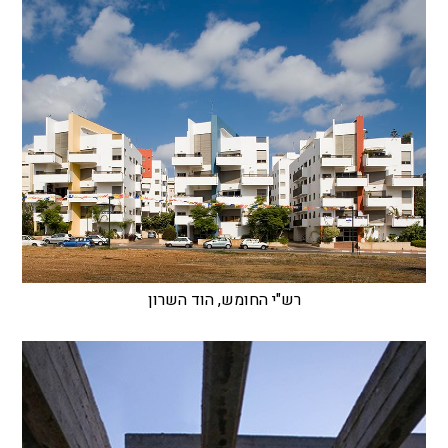
רש"י החומש, הוד השרון