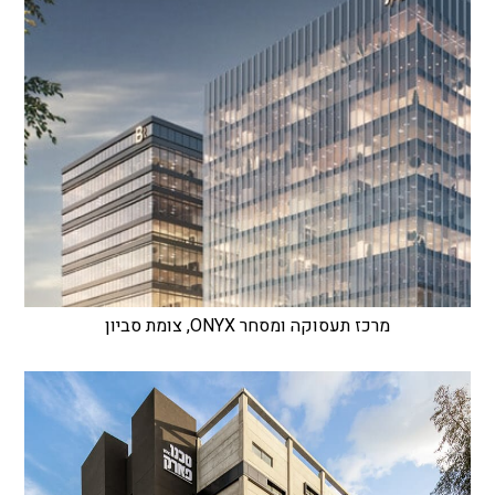
מרכז תעסוקה ומסחר ONYX, צומת סביון