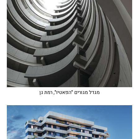
מגדל מגורים "הפאטיו", רמת גן