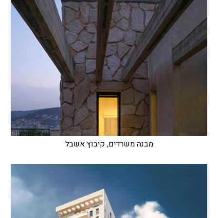
מבנה משרדים, קיבוץ אשבל