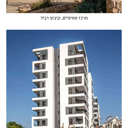
מרכז סמינרים, קיבוץ רביד