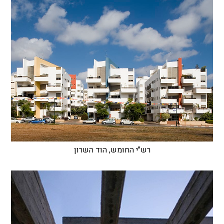
רש"י החומש, הוד השרון