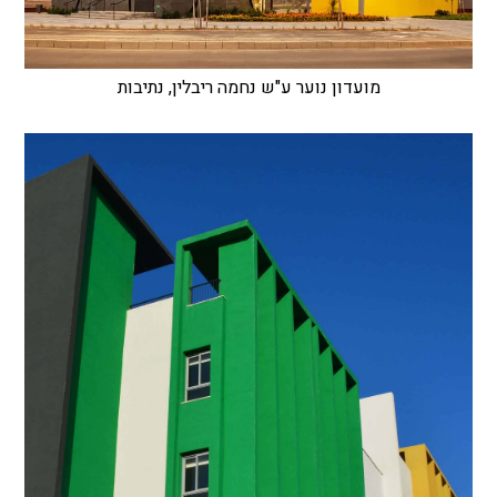
מועדון נוער ע"ש נחמה ריבלין, נתיבות