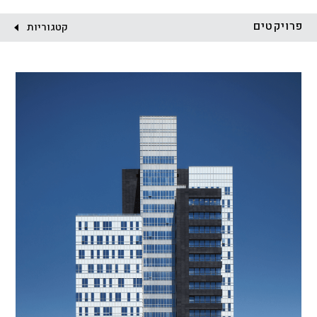
לקוח:
פרויקטים
קטגוריות
הכל
התחדשות עירונית
מגדלים
מגורים
מסחר ומשרדים
ציבורי