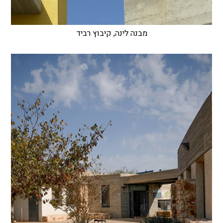
מבנה לינה, קיבוץ רביד