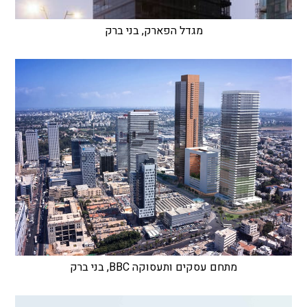
מגדל הפארק, בני ברק
מתחם עסקים ותעסוקה BBC, בני ברק