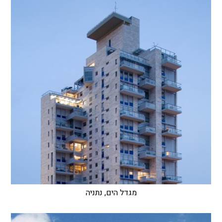
מגדל הים, נתניה