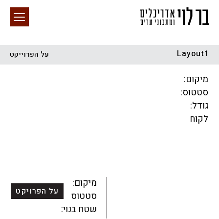
Layout1
על הפרוייקט
חיפוש באתר
מיקום:
סטטוס:
גודל:
לקוח
הכל
התחדשות עירונית
מגדלים
מגורים
מסחר ומשרדים
ציבורי
קהילתי
תכנון עירוני
לפי מיקום
מיקום:
על הפרויקט
סטטוס:
שטח בנוי: