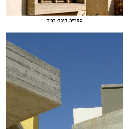
ספרייה, קיבוץ רביד