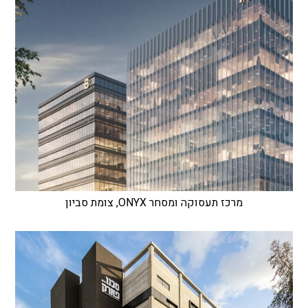
מרכז תעסוקה ומסחר ONYX, צומת סביון