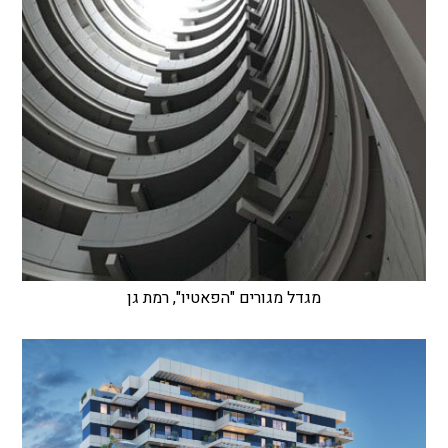
מגדל מגורים "הפאטיו", רמת גן