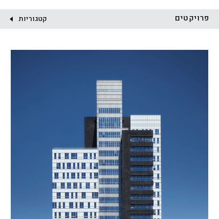
לקוח:
פרויקטים
קטגוריות
הכל
התחדשות עירונית
מגדלים
מגורים
מסחר ומשרדים
ציבורי