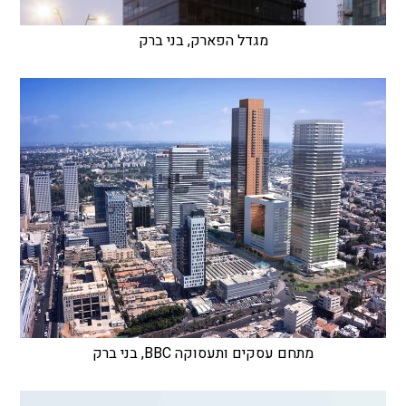
מגדל הפארק, בני ברק
מתחם עסקים ותעסוקה BBC, בני ברק