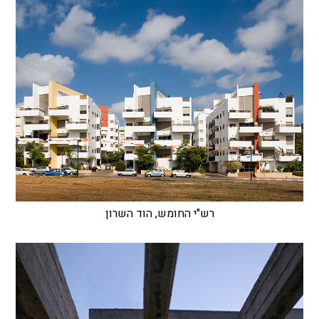
רש"י החומש, הוד השרון