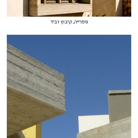
ספרייה, קיבוץ רביד