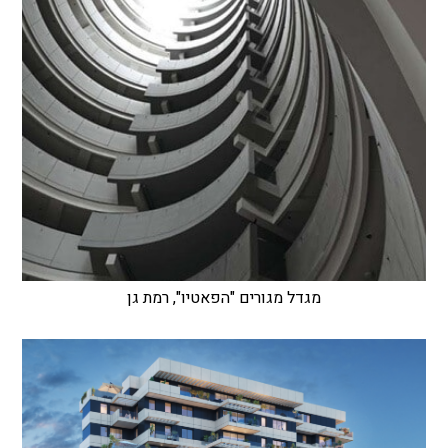
מגדל מגורים "הפאטיו", רמת גן