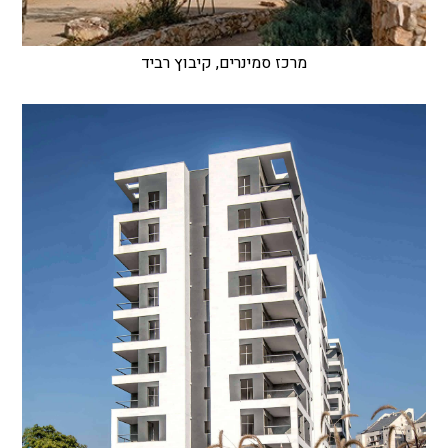
מרכז סמינרים, קיבוץ רביד