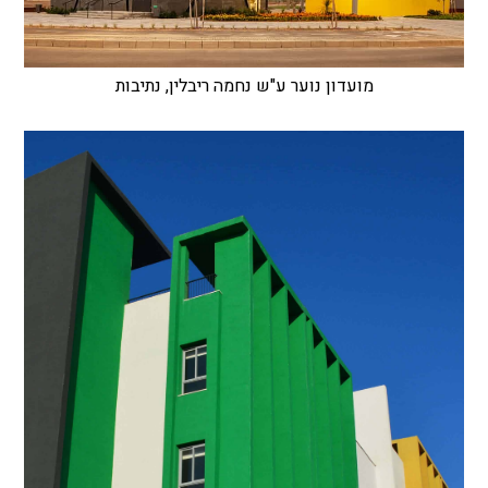
מועדון נוער ע"ש נחמה ריבלין, נתיבות