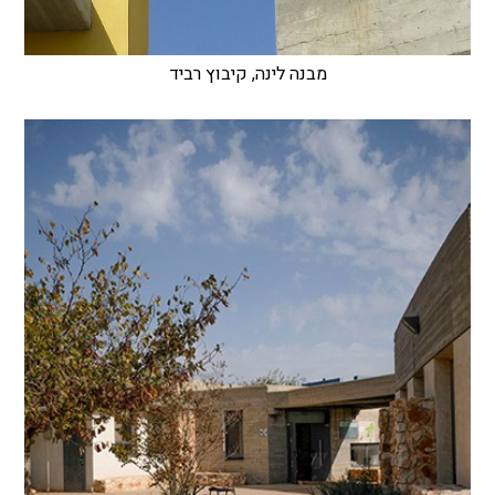
מבנה לינה, קיבוץ רביד