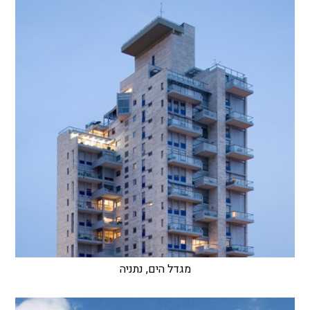
מגדל הים, נתניה