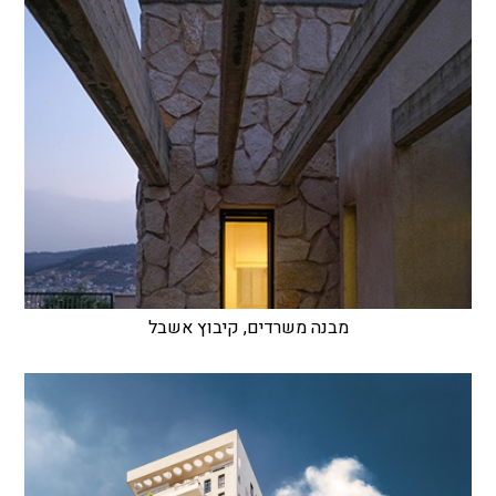
מבנה משרדים, קיבוץ אשבל