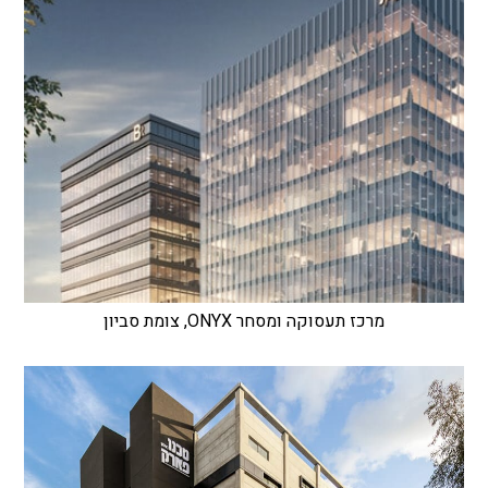
מרכז תעסוקה ומסחר ONYX, צומת סביון