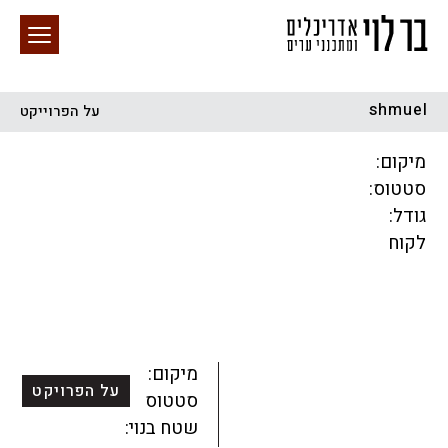
shmuel
על הפרוייקט
חיפוש באתר
מיקום:
סטטוס:
גודל:
לקוח
הכל
התחדשות עירונית
מגדלים
מגורים
מסחר ומשרדים
ציבורי
קהילתי
תכנון עירוני
לפי מיקום
מיקום:
על הפרויקט
סטטוס:
שטח בנוי: