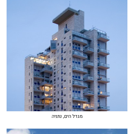
מגדל הים, נתניה