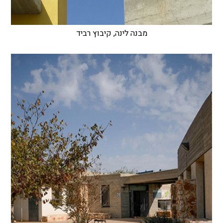
מבנה לינה, קיבוץ רביד