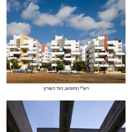
רש"י החומש, הוד השרון