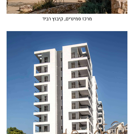
מרכז סמינרים, קיבוץ רביד