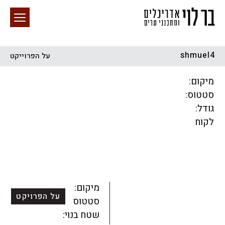
shmuel4
על הפרוייקט
חיפוש באתר
מיקום:
סטטוס:
גודל:
לקוח
הכל
התחדשות עירונית
מגדלים
מגורים
מסחר ומשרדים
ציבורי
קהילתי
תכנון עירוני
לפי מיקום
מיקום:
על הפרויקט
סטטוס:
שטח בנוי: