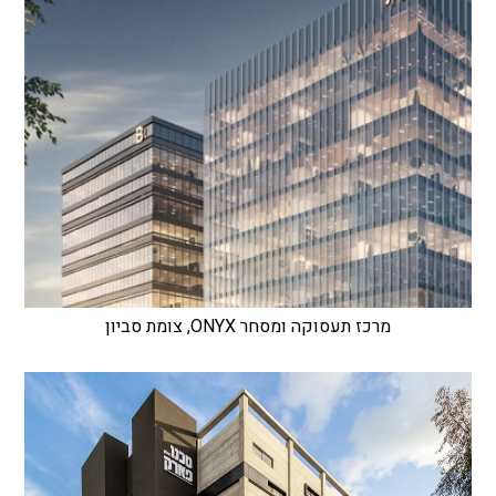
מרכז תעסוקה ומסחר ONYX, צומת סביון