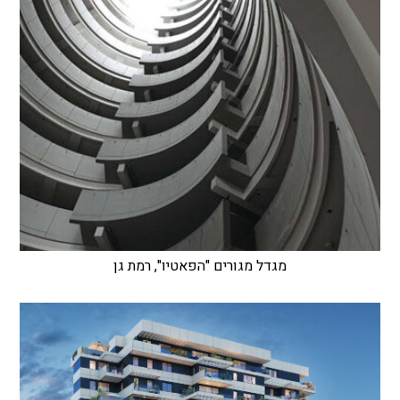
מגדל מגורים "הפאטיו", רמת גן