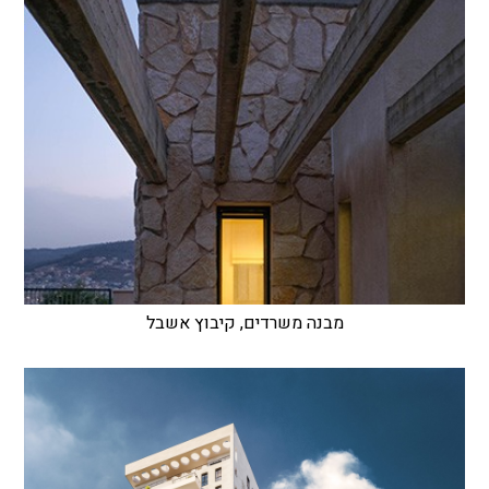
מבנה משרדים, קיבוץ אשבל