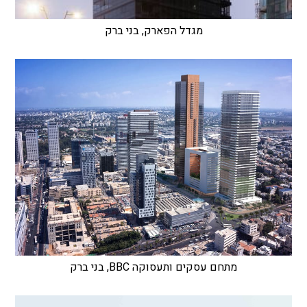
מגדל הפארק, בני ברק
מתחם עסקים ותעסוקה BBC, בני ברק