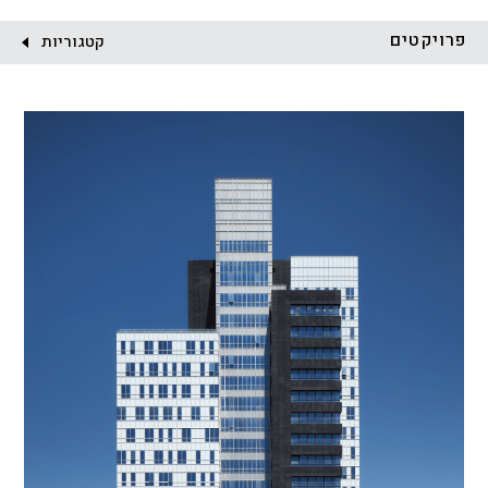
לקוח:
פרויקטים
קטגוריות
הכל
התחדשות עירונית
מגדלים
מגורים
מסחר ומשרדים
ציבורי