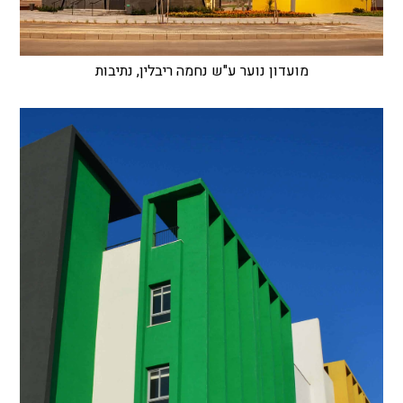
מועדון נוער ע"ש נחמה ריבלין, נתיבות