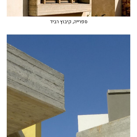
ספרייה, קיבוץ רביד