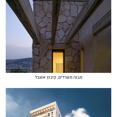
מבנה משרדים, קיבוץ אשבל