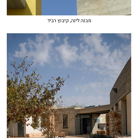
מבנה לינה, קיבוץ רביד