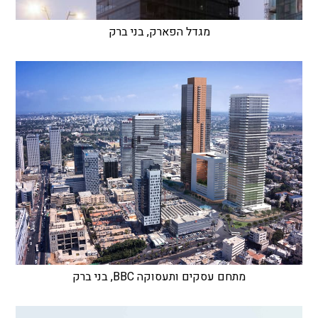
מגדל הפארק, בני ברק
מתחם עסקים ותעסוקה BBC, בני ברק