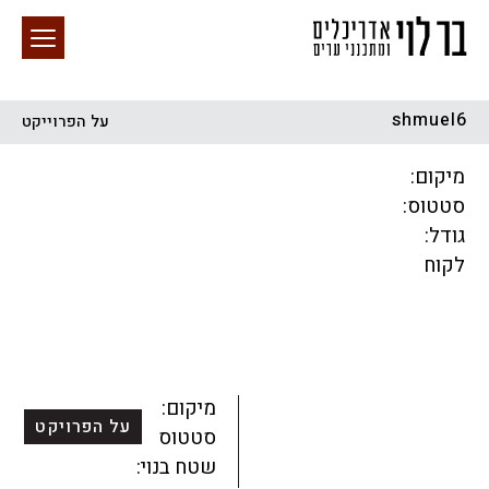
shmuel6
על הפרוייקט
חיפוש באתר
מיקום:
סטטוס:
גודל:
לקוח
הכל
התחדשות עירונית
מגדלים
מגורים
מסחר ומשרדים
ציבורי
קהילתי
תכנון עירוני
לפי מיקום
מיקום:
על הפרויקט
סטטוס:
שטח בנוי: