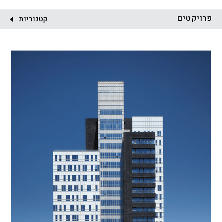
לקוח:
פרויקטים
קטגוריות
הכל
התחדשות עירונית
מגדלים
מגורים
מסחר ומשרדים
ציבורי