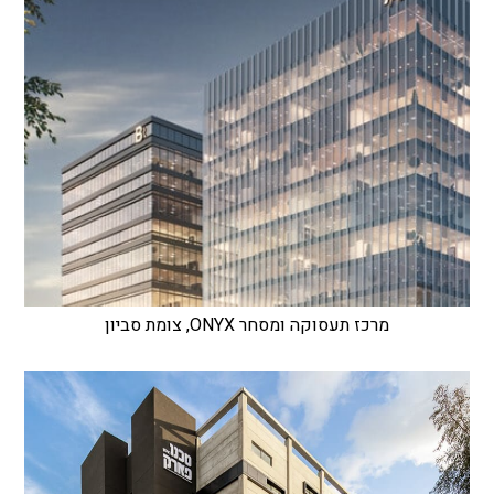
מרכז תעסוקה ומסחר ONYX, צומת סביון