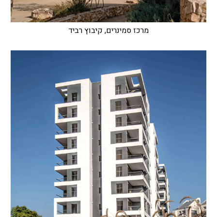
מרכז סמינרים, קיבוץ רביד