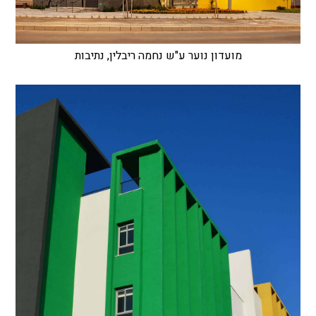
מועדון נוער ע"ש נחמה ריבלין, נתיבות