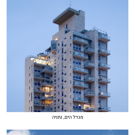
מגדל הים, נתניה