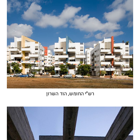
רש"י החומש, הוד השרון