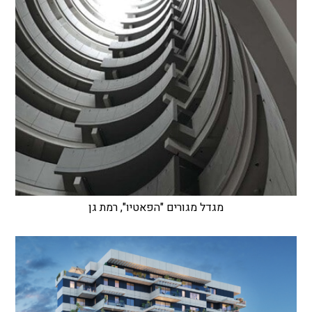
מגדל מגורים "הפאטיו", רמת גן