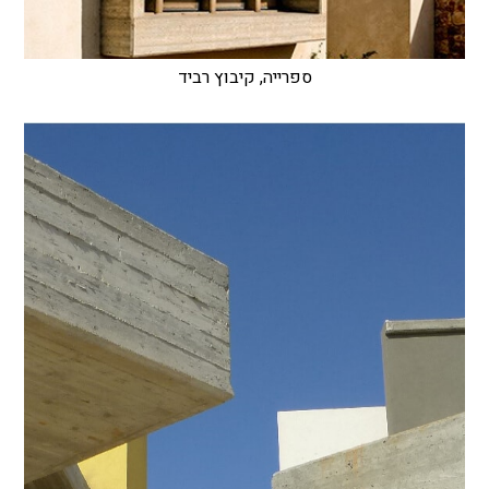
ספרייה, קיבוץ רביד