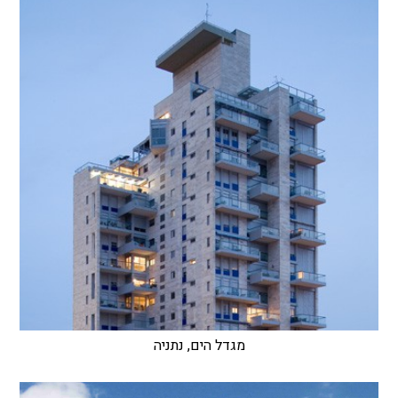
מגדל הים, נתניה