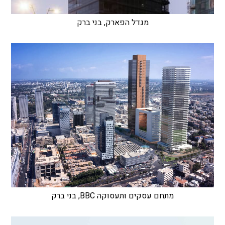
מגדל הפארק, בני ברק
מתחם עסקים ותעסוקה BBC, בני ברק