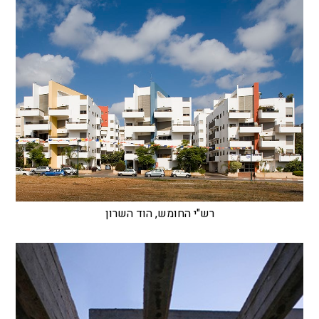
רש"י החומש, הוד השרון