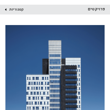
לקוח:
פרויקטים
קטגוריות
הכל
התחדשות עירונית
מגדלים
מגורים
מסחר ומשרדים
ציבורי