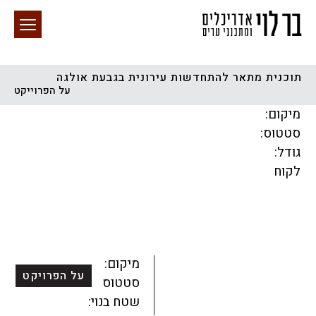
תוכנית מתאר להתחדשות עירונית בגבעת אולגה
על הפרוייקט
חיפוש באתר
מיקום:
סטטוס:
גודל:
לקוח
הכל
התחדשות עירונית
מגדלים
מגורים
מסחר ומשרדים
ציבורי
קהילתי
תכנון עירוני
לפי מיקום
מיקום:
על הפרויקט
סטטוס:
שטח בנוי: