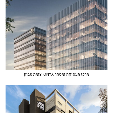
מרכז תעסוקה ומסחר ONYX, צומת סביון