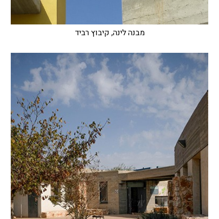
מבנה לינה, קיבוץ רביד