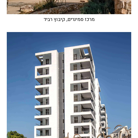
מרכז סמינרים, קיבוץ רביד