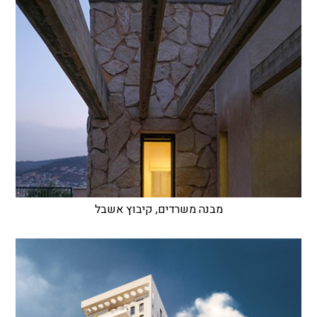
מבנה משרדים, קיבוץ אשבל