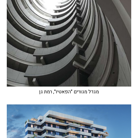
מגדל מגורים "הפאטיו", רמת גן