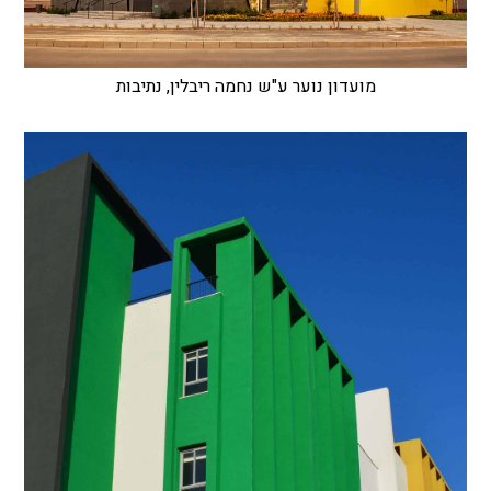
מועדון נוער ע"ש נחמה ריבלין, נתיבות