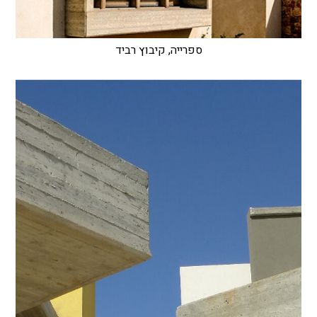
ספרייה, קיבוץ רביד