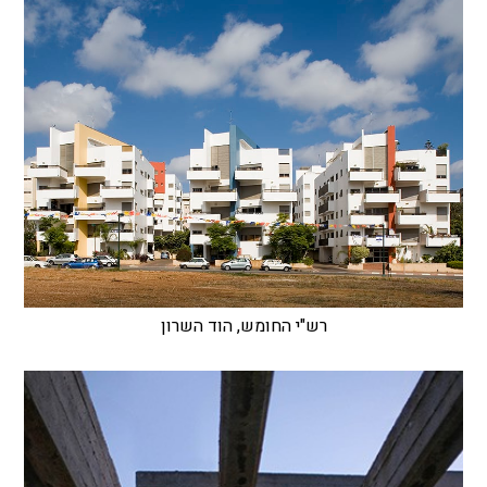
רש"י החומש, הוד השרון