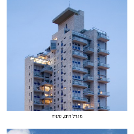
מגדל הים, נתניה