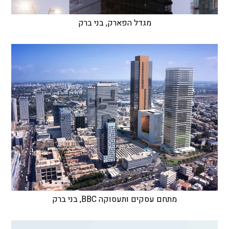
מגדל הפארק, בני ברק
מתחם עסקים ותעסוקה BBC, בני ברק