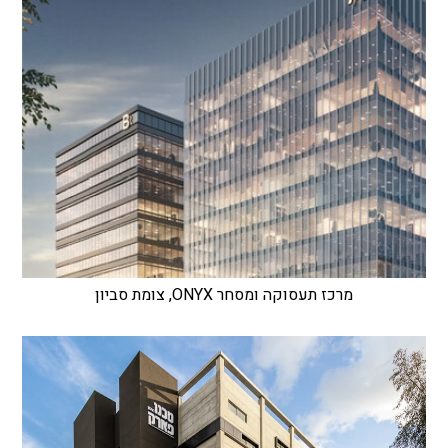
מרכז תעסוקה ומסחר ONYX, צומת סביון