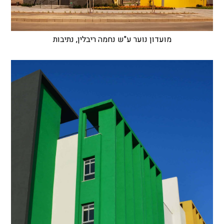
מועדון נוער ע"ש נחמה ריבלין, נתיבות