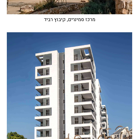
מרכז סמינרים, קיבוץ רביד