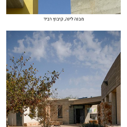
מבנה לינה, קיבוץ רביד