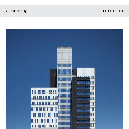
לקוח:
פרויקטים
קטגוריות
הכל
התחדשות עירונית
מגדלים
מגורים
מסחר ומשרדים
ציבורי