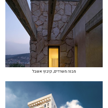
מבנה משרדים, קיבוץ אשבל