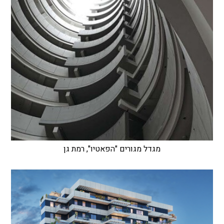
מגדל מגורים "הפאטיו", רמת גן