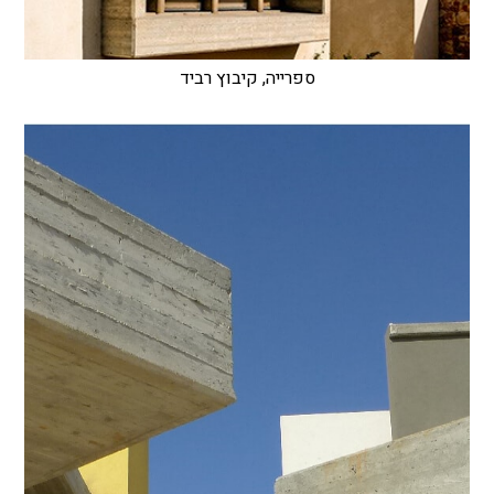
ספרייה, קיבוץ רביד