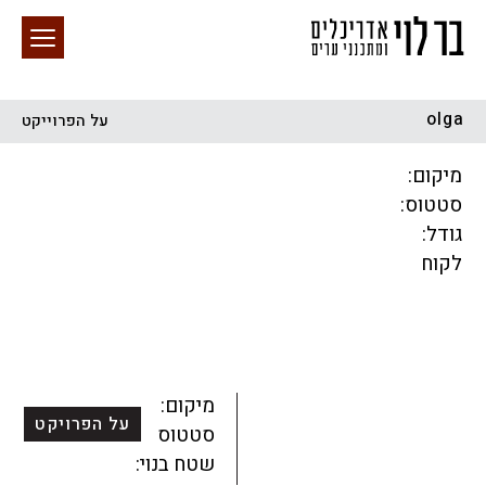
olga
על הפרוייקט
חיפוש באתר
מיקום:
סטטוס:
גודל:
לקוח
הכל
התחדשות עירונית
מגדלים
מגורים
מסחר ומשרדים
ציבורי
קהילתי
תכנון עירוני
לפי מיקום
מיקום:
על הפרויקט
סטטוס:
שטח בנוי: