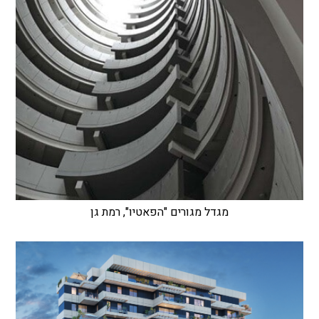
מגדל מגורים "הפאטיו", רמת גן