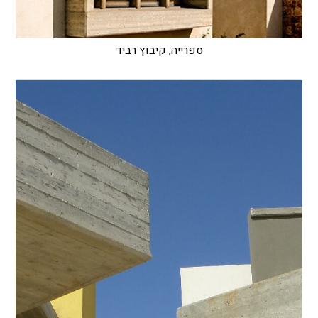
ספרייה, קיבוץ רביד