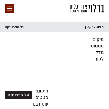
אשבל-קטן
על הפרוייקט
חיפוש באתר
מיקום:
סטטוס:
גודל:
לקוח
הכל
התחדשות עירונית
מגדלים
מגורים
מסחר ומשרדים
ציבורי
קהילתי
תכנון עירוני
לפי מיקום
מיקום:
על הפרויקט
סטטוס:
שטח בנוי: