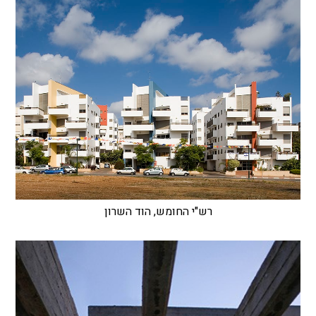
רש"י החומש, הוד השרון