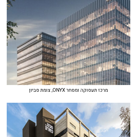
מרכז תעסוקה ומסחר ONYX, צומת סביון