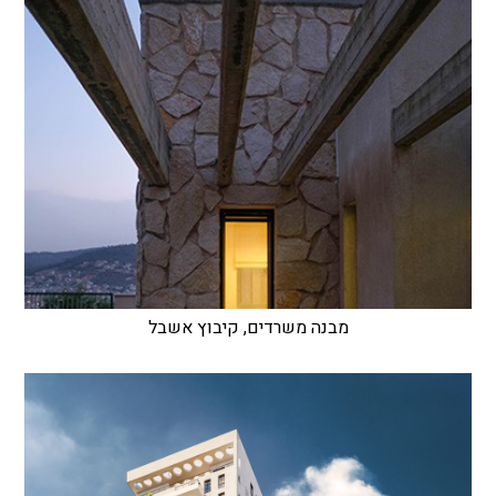
מבנה משרדים, קיבוץ אשבל