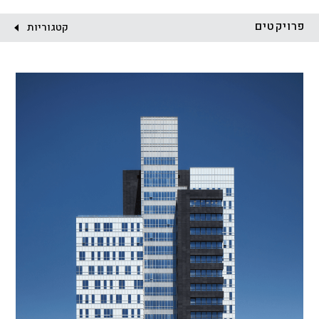
לקוח:
פרויקטים
קטגוריות
הכל
התחדשות עירונית
מגדלים
מגורים
מסחר ומשרדים
ציבורי