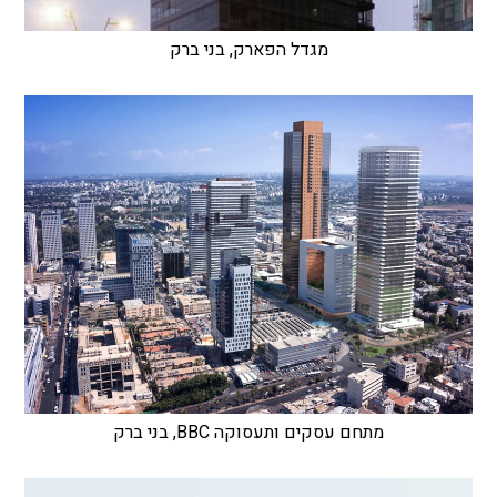
מגדל הפארק, בני ברק
מתחם עסקים ותעסוקה BBC, בני ברק