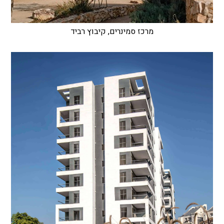
מרכז סמינרים, קיבוץ רביד