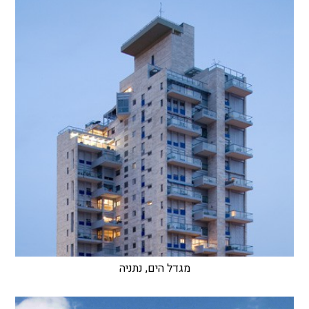
מגדל הים, נתניה