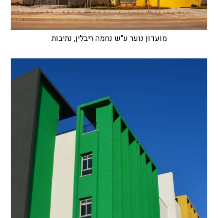
מועדון נוער ע"ש נחמה ריבלין, נתיבות