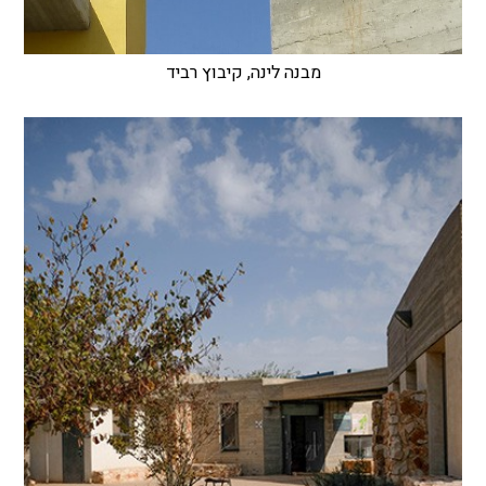
מבנה לינה, קיבוץ רביד