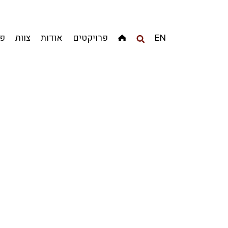
מגדלים
מגורים
מסחר ומשרדים
ציבורי
קהילתי
EN
פרויקטים
אודות
צוות
פר