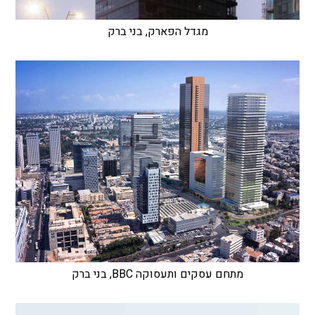
מגדל הפארק, בני ברק
מתחם עסקים ותעסוקה BBC, בני ברק