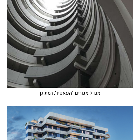
מגדל מגורים "הפאטיו", רמת גן