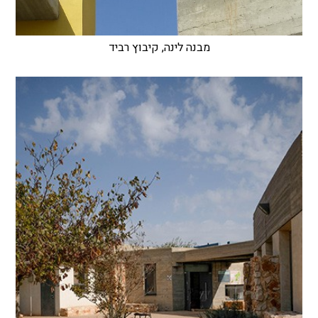
מבנה לינה, קיבוץ רביד