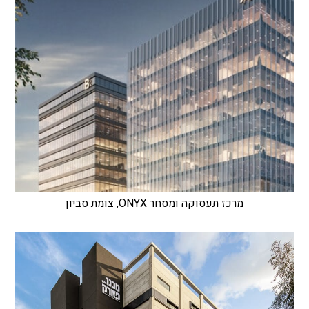
מרכז תעסוקה ומסחר ONYX, צומת סביון