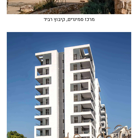
מרכז סמינרים, קיבוץ רביד