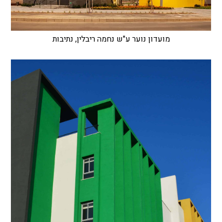
מועדון נוער ע"ש נחמה ריבלין, נתיבות