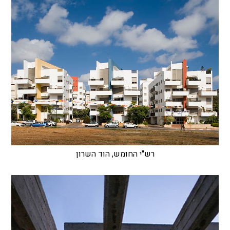
רש"י החומש, הוד השרון