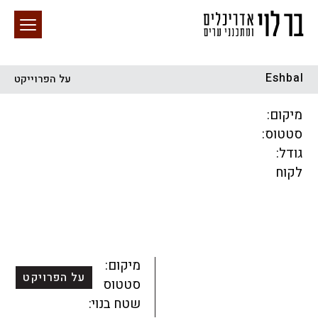
Eshbal
על הפרוייקט
חיפוש באתר
מיקום:
סטטוס:
גודל:
לקוח
הכל
התחדשות עירונית
מגדלים
מגורים
מסחר ומשרדים
ציבורי
קהילתי
תכנון עירוני
לפי מיקום
מיקום:
על הפרויקט
סטטוס:
שטח בנוי: