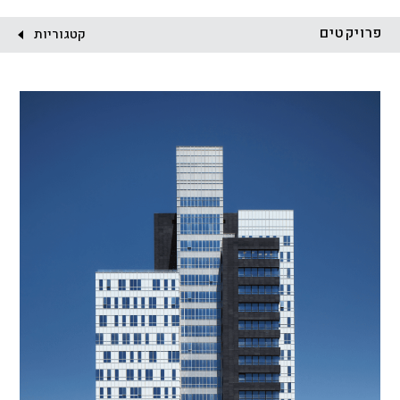
לקוח:
פרויקטים
קטגוריות
הכל
התחדשות עירונית
מגדלים
מגורים
מסחר ומשרדים
ציבורי