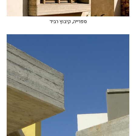
ספרייה, קיבוץ רביד