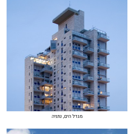
מגדל הים, נתניה