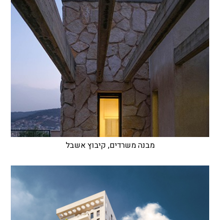
מבנה משרדים, קיבוץ אשבל