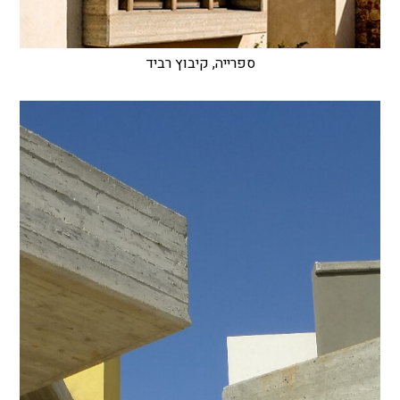
ספרייה, קיבוץ רביד