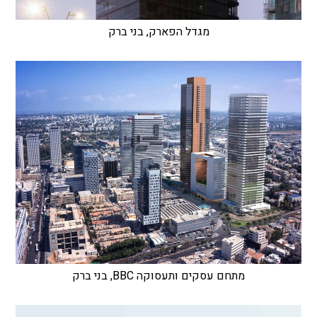
מגדל הפארק, בני ברק
מתחם עסקים ותעסוקה BBC, בני ברק