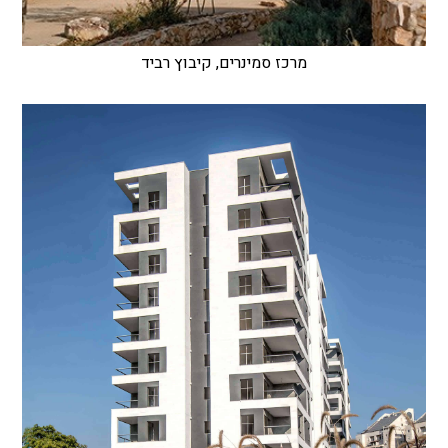
מרכז סמינרים, קיבוץ רביד