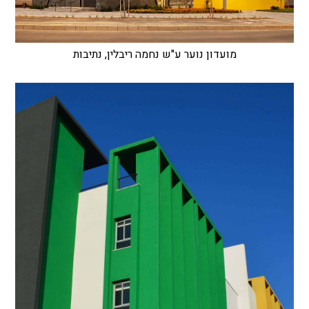
מועדון נוער ע"ש נחמה ריבלין, נתיבות