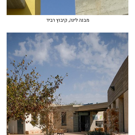
מבנה לינה, קיבוץ רביד