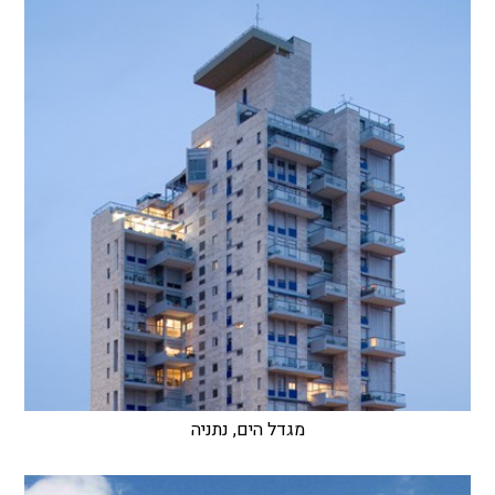
מגדל הים, נתניה