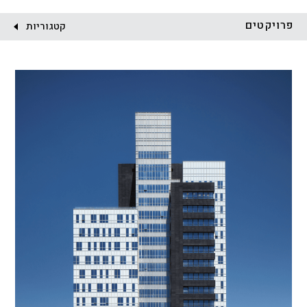
לקוח:
פרויקטים
קטגוריות
הכל
התחדשות עירונית
מגדלים
מגורים
מסחר ומשרדים
ציבורי