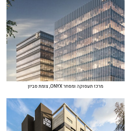
מרכז תעסוקה ומסחר ONYX, צומת סביון