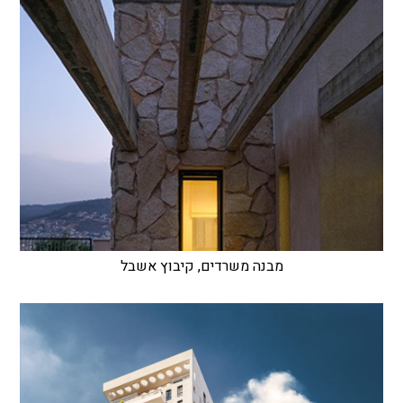
מבנה משרדים, קיבוץ אשבל