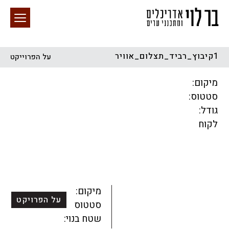
1קיבוץ_רביד_תצלום_אוויר
על הפרוייקט
חיפוש באתר
מיקום:
סטטוס:
גודל:
לקוח
הכל
התחדשות עירונית
מגדלים
מגורים
מסחר ומשרדים
ציבורי
קהילתי
תכנון עירוני
לפי מיקום
מיקום:
על הפרויקט
סטטוס:
שטח בנוי: