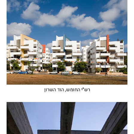
רש"י החומש, הוד השרון