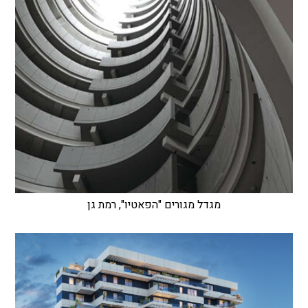
מגדל מגורים "הפאטיו", רמת גן