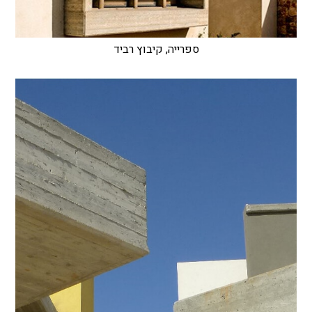
ספרייה, קיבוץ רביד