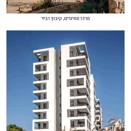
מרכז סמינרים, קיבוץ רביד