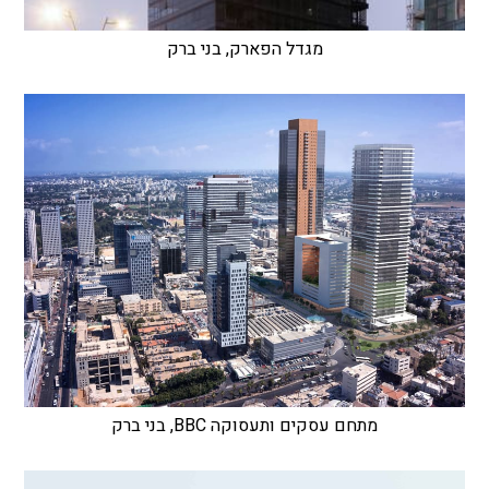
מגדל הפארק, בני ברק
מתחם עסקים ותעסוקה BBC, בני ברק