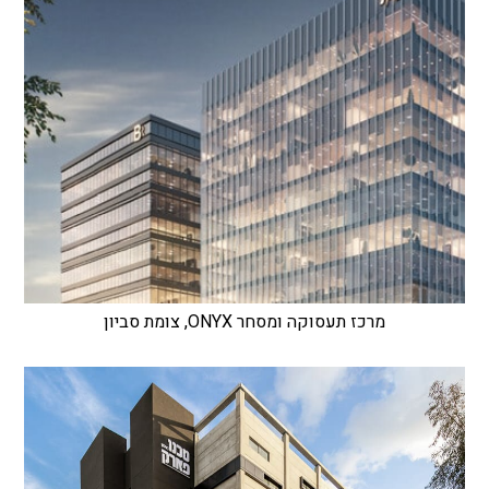
מרכז תעסוקה ומסחר ONYX, צומת סביון