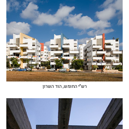
רש"י החומש, הוד השרון