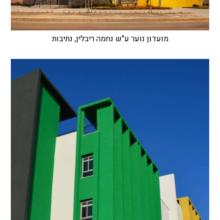
מועדון נוער ע"ש נחמה ריבלין, נתיבות