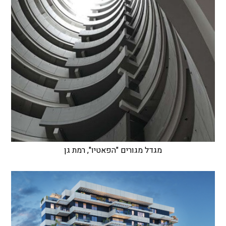
מגדל מגורים "הפאטיו", רמת גן