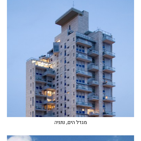
מגדל הים, נתניה