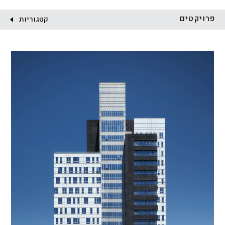
לקוח:
פרויקטים
קטגוריות
הכל
התחדשות עירונית
מגדלים
מגורים
מסחר ומשרדים
ציבורי