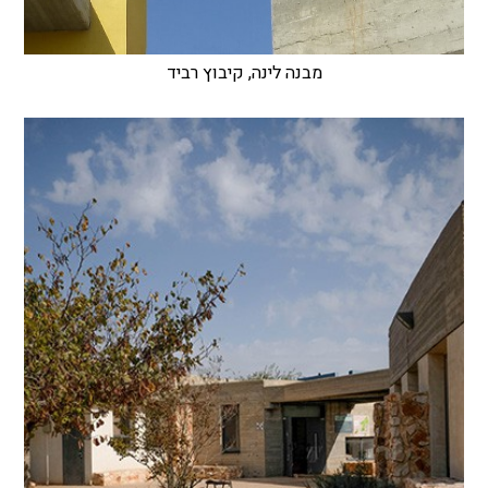
מבנה לינה, קיבוץ רביד