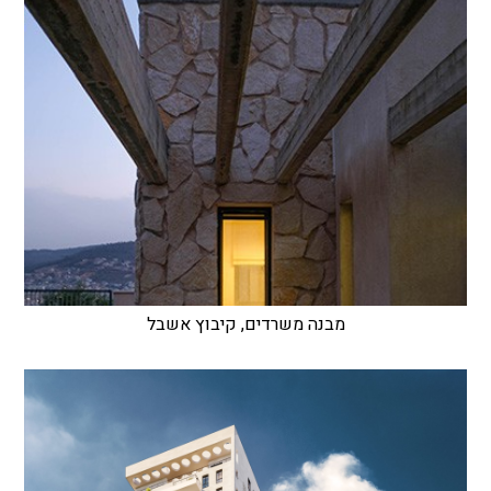
מבנה משרדים, קיבוץ אשבל