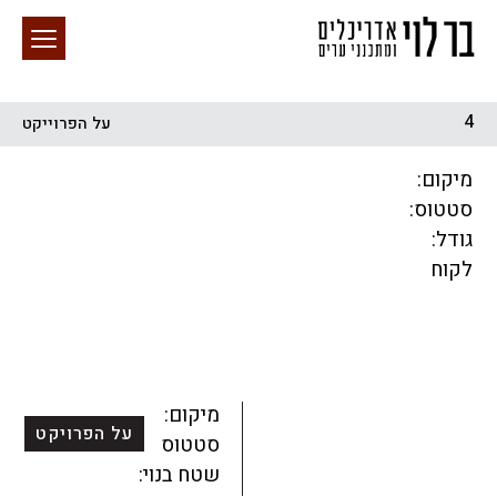
4
על הפרוייקט
חיפוש באתר
מיקום:
סטטוס:
גודל:
לקוח
הכל
התחדשות עירונית
מגדלים
מגורים
מסחר ומשרדים
ציבורי
קהילתי
תכנון עירוני
לפי מיקום
מיקום:
על הפרויקט
סטטוס:
שטח בנוי: