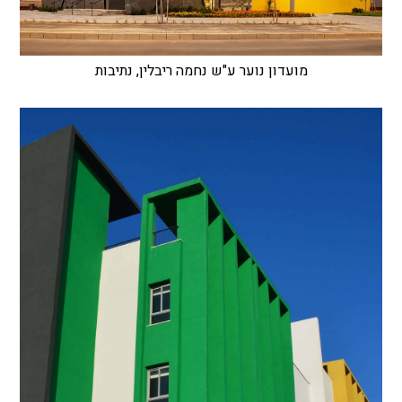
מועדון נוער ע"ש נחמה ריבלין, נתיבות