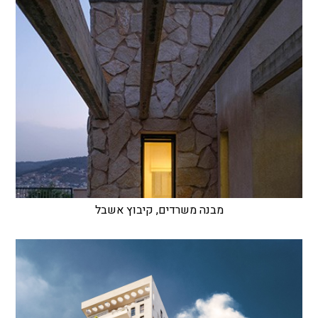
מבנה משרדים, קיבוץ אשבל