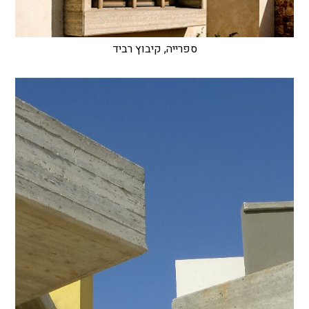
ספרייה, קיבוץ רביד