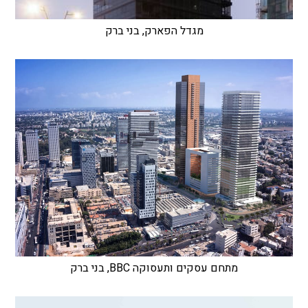
מגדל הפארק, בני ברק
מתחם עסקים ותעסוקה BBC, בני ברק