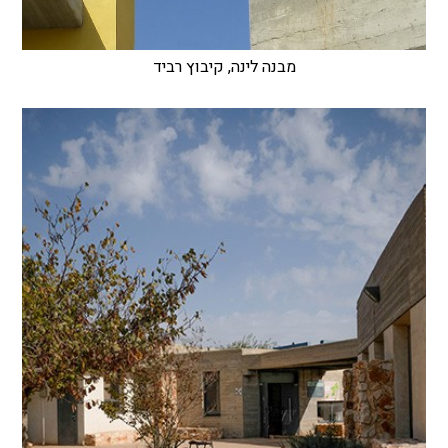
מבנה לינה, קיבוץ רביד