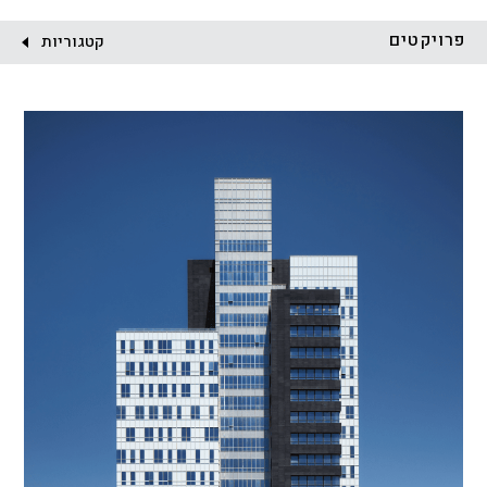
לקוח:
פרויקטים
קטגוריות
הכל
התחדשות עירונית
מגדלים
מגורים
מסחר ומשרדים
ציבורי