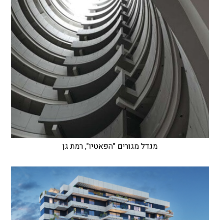
מגדל מגורים "הפאטיו", רמת גן