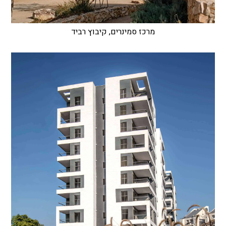
מרכז סמינרים, קיבוץ רביד