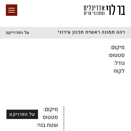
רהט תמונה ראשית תכנון עירוני
על הפרוייקט
חיפוש באתר
מיקום:
סטטוס:
גודל:
לקוח
הכל
התחדשות עירונית
מגדלים
מגורים
מסחר ומשרדים
ציבורי
קהילתי
תכנון עירוני
לפי מיקום
מיקום:
על הפרויקט
סטטוס:
שטח בנוי: