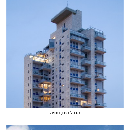
מגדל הים, נתניה