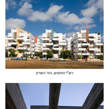
רש"י החומש, הוד השרון