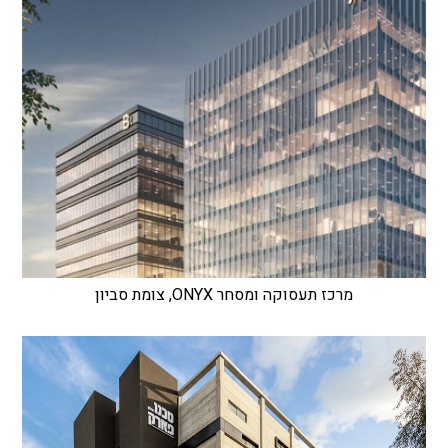
מרכז תעסוקה ומסחר ONYX, צומת סביון