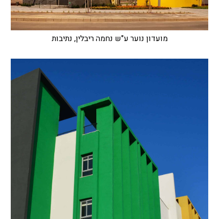
מועדון נוער ע"ש נחמה ריבלין, נתיבות