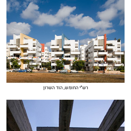
רש"י החומש, הוד השרון