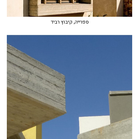
ספרייה, קיבוץ רביד