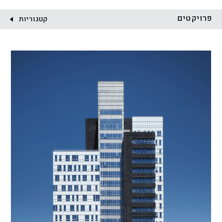
לקוח:
פרויקטים
קטגוריות
הכל
התחדשות עירונית
מגדלים
מגורים
מסחר ומשרדים
ציבורי