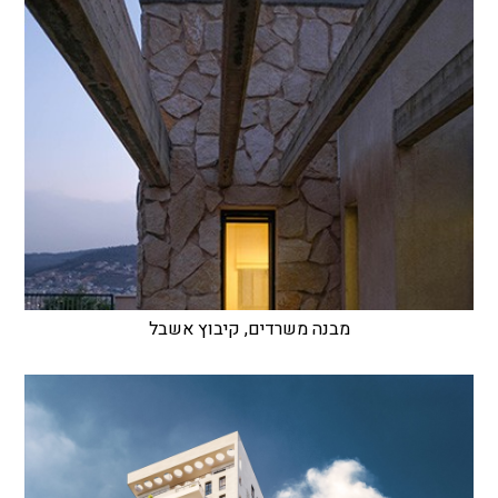
מבנה משרדים, קיבוץ אשבל