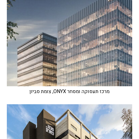
מרכז תעסוקה ומסחר ONYX, צומת סביון