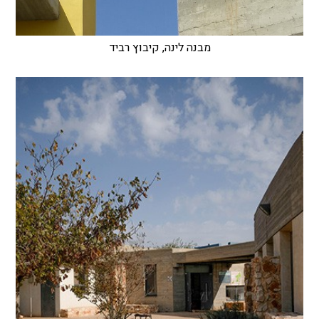
מבנה לינה, קיבוץ רביד