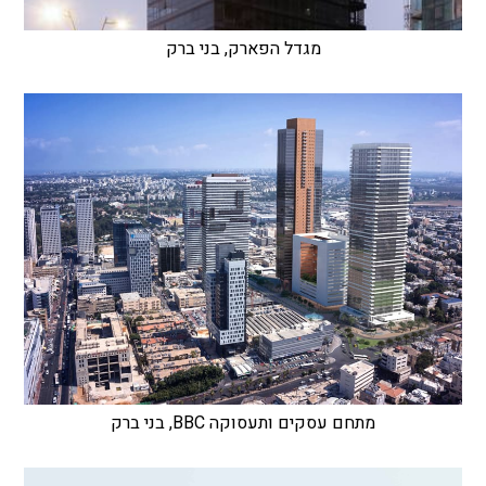
מגדל הפארק, בני ברק
מתחם עסקים ותעסוקה BBC, בני ברק