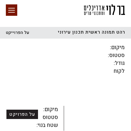
רהט תמונה ראשית תכנון עירוני
על הפרוייקט
חיפוש באתר
מיקום:
סטטוס:
גודל:
לקוח
הכל
התחדשות עירונית
מגדלים
מגורים
מסחר ומשרדים
ציבורי
קהילתי
תכנון עירוני
לפי מיקום
מיקום:
על הפרויקט
סטטוס:
שטח בנוי: