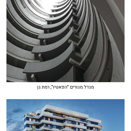
מגדל מגורים "הפאטיו", רמת גן