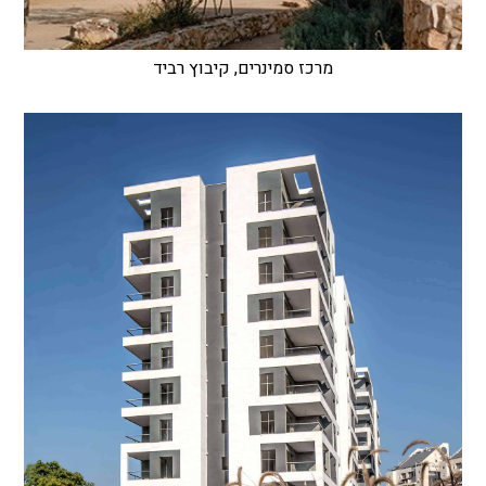
מרכז סמינרים, קיבוץ רביד