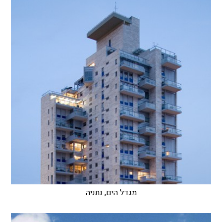
מגדל הים, נתניה