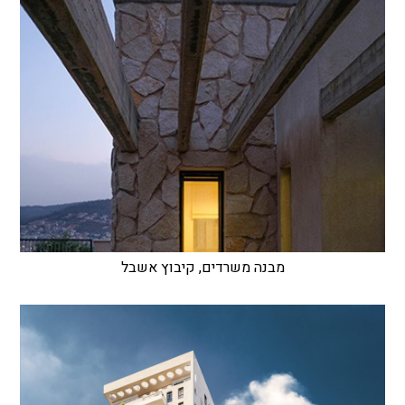
מבנה משרדים, קיבוץ אשבל