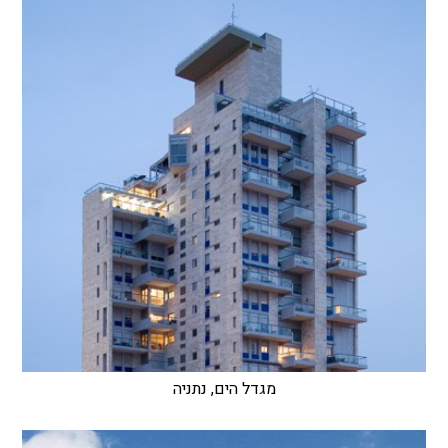
מגדל הים, נתניה