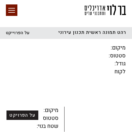
רהט תמונה ראשית תכנון עירוני
על הפרוייקט
חיפוש באתר
מיקום:
סטטוס:
גודל:
לקוח
הכל
התחדשות עירונית
מגדלים
מגורים
מסחר ומשרדים
ציבורי
קהילתי
תכנון עירוני
לפי מיקום
מיקום:
על הפרויקט
סטטוס:
שטח בנוי: