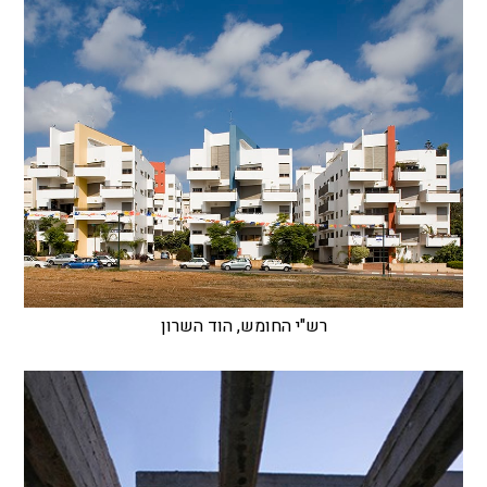
רש"י החומש, הוד השרון