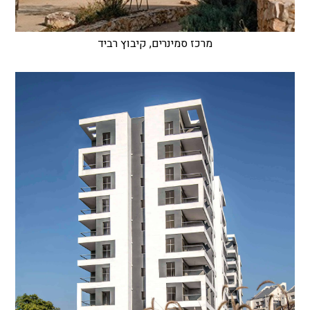
מרכז סמינרים, קיבוץ רביד