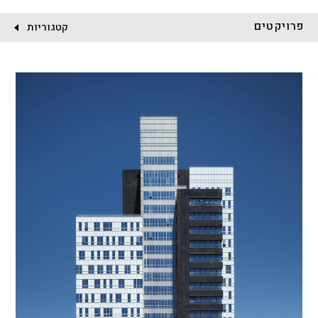
לקוח:
פרויקטים
קטגוריות
הכל
התחדשות עירונית
מגדלים
מגורים
מסחר ומשרדים
ציבורי