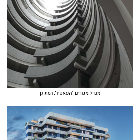
מגדל מגורים "הפאטיו", רמת גן