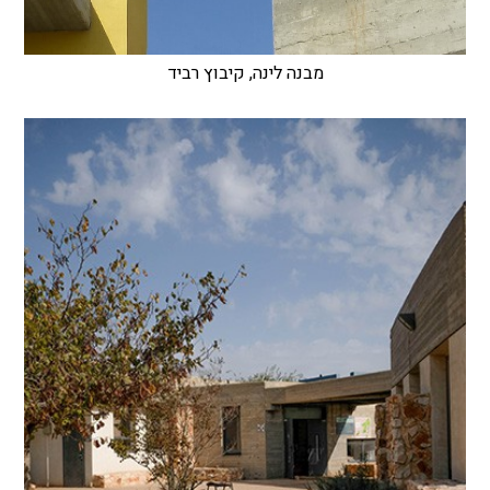
מבנה לינה, קיבוץ רביד