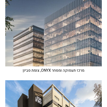
מרכז תעסוקה ומסחר ONYX, צומת סביון