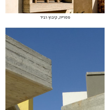
ספרייה, קיבוץ רביד