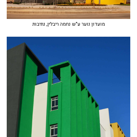
מועדון נוער ע"ש נחמה ריבלין, נתיבות