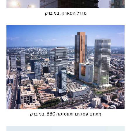
מגדל הפארק, בני ברק
מתחם עסקים ותעסוקה BBC, בני ברק