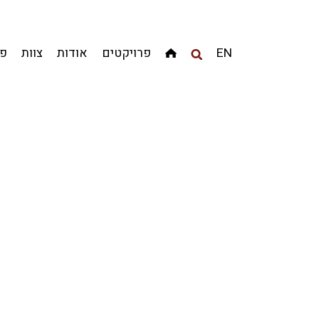
מגדלים
מגורים
מסחר ומשרדים
ציבורי
קהילתי
EN
פרויקטים
אודות
צוות
פר