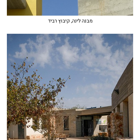
מבנה לינה, קיבוץ רביד