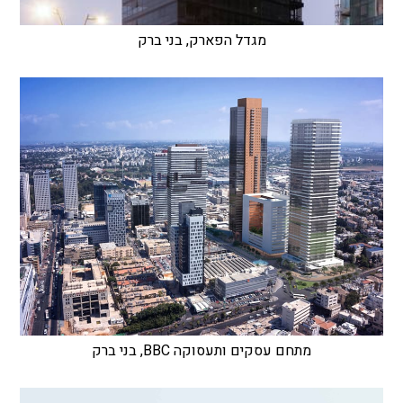
מגדל הפארק, בני ברק
מתחם עסקים ותעסוקה BBC, בני ברק