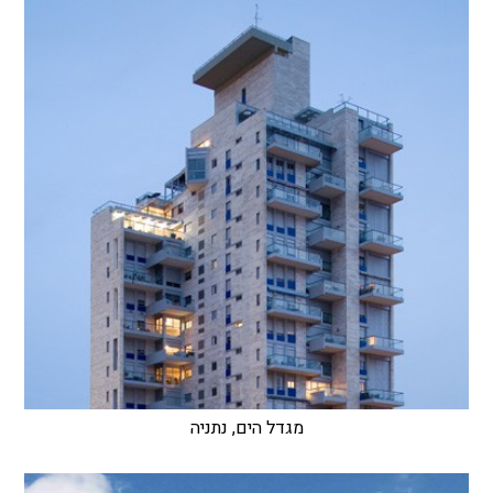
מגדל הים, נתניה