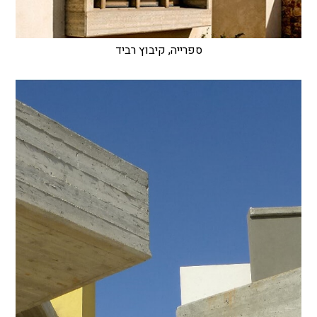
ספרייה, קיבוץ רביד