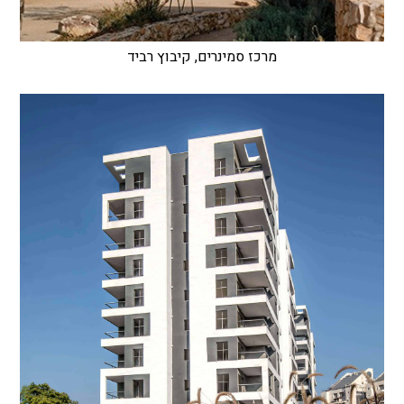
מרכז סמינרים, קיבוץ רביד