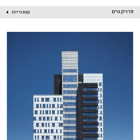
לקוח:
פרויקטים
קטגוריות
הכל
התחדשות עירונית
מגדלים
מגורים
מסחר ומשרדים
ציבורי