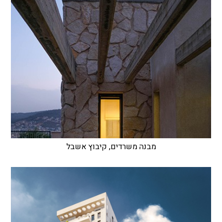
מבנה משרדים, קיבוץ אשבל