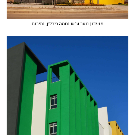
מועדון נוער ע"ש נחמה ריבלין, נתיבות