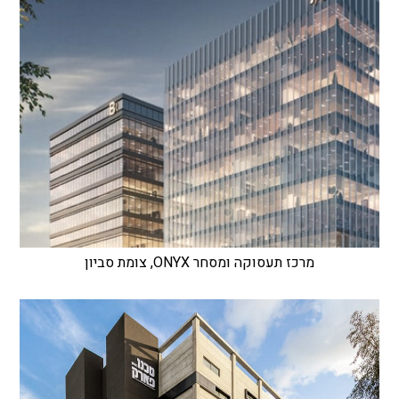
מרכז תעסוקה ומסחר ONYX, צומת סביון