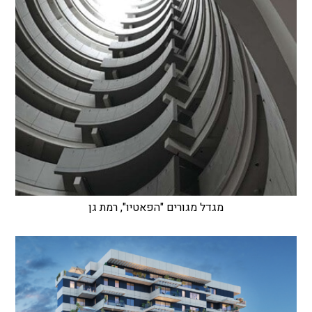
מגדל מגורים "הפאטיו", רמת גן