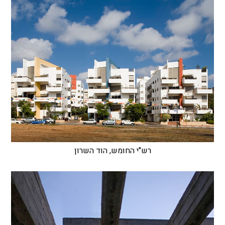
רש"י החומש, הוד השרון