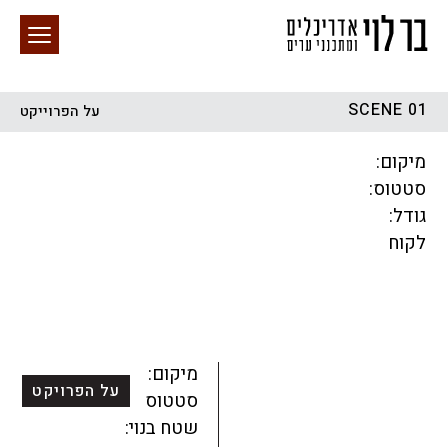
SCENE 01
על הפרוייקט
חיפוש באתר
מיקום:
סטטוס:
גודל:
לקוח
הכל
התחדשות עירונית
מגדלים
מגורים
מסחר ומשרדים
ציבורי
קהילתי
תכנון עירוני
לפי מיקום
מיקום:
על הפרויקט
סטטוס:
שטח בנוי: