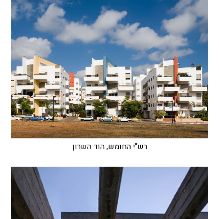
רש"י החומש, הוד השרון