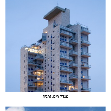
מגדל הים, נתניה