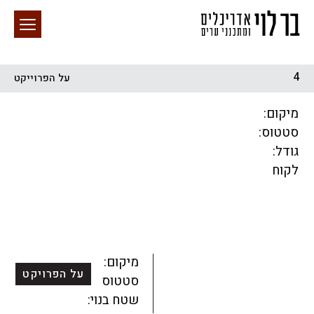
4
על הפרוייקט
חיפוש באתר
מיקום:
סטטוס:
גודל:
לקוח
הכל
התחדשות עירונית
מגדלים
מגורים
מסחר ומשרדים
ציבורי
קהילתי
תכנון עירוני
לפי מיקום
מיקום:
על הפרויקט
סטטוס:
שטח בנוי: