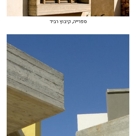
ספרייה, קיבוץ רביד