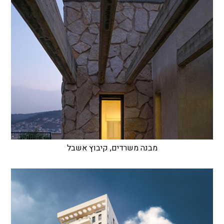
מבנה משרדים, קיבוץ אשבל