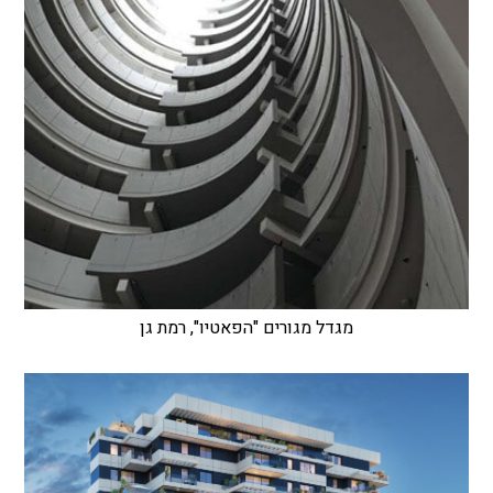
מגדל מגורים "הפאטיו", רמת גן