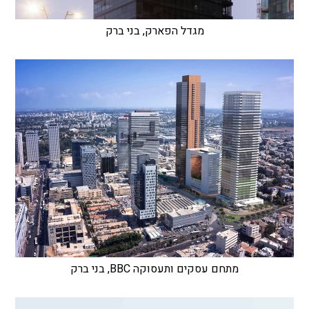
מגדל הפארק, בני ברק
מתחם עסקים ותעסוקה BBC, בני ברק