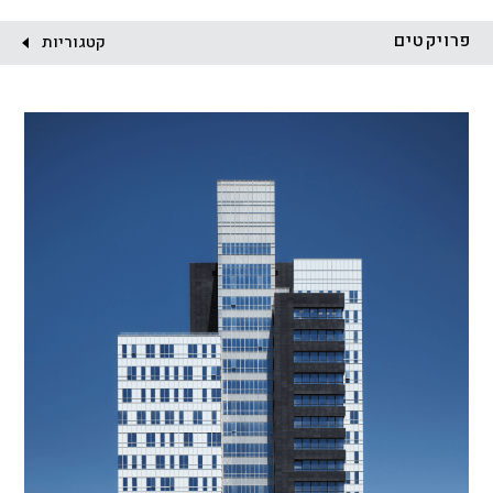
לקוח:
פרויקטים
קטגוריות
הכל
התחדשות עירונית
מגדלים
מגורים
מסחר ומשרדים
ציבורי