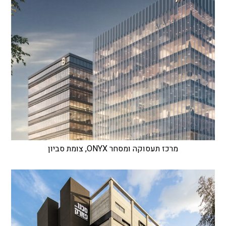
מרכז תעסוקה ומסחר ONYX, צומת סביון