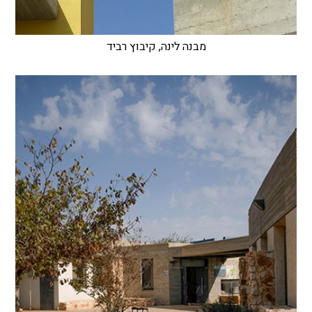
מבנה לינה, קיבוץ רביד