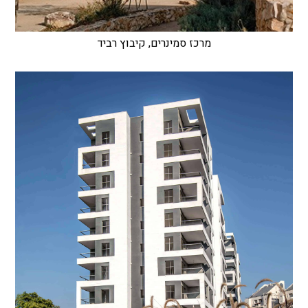
מרכז סמינרים, קיבוץ רביד