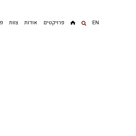
מגדלים
מגורים
מסחר ומשרדים
ציבורי
קהילתי
EN
פרויקטים
אודות
צוות
פר