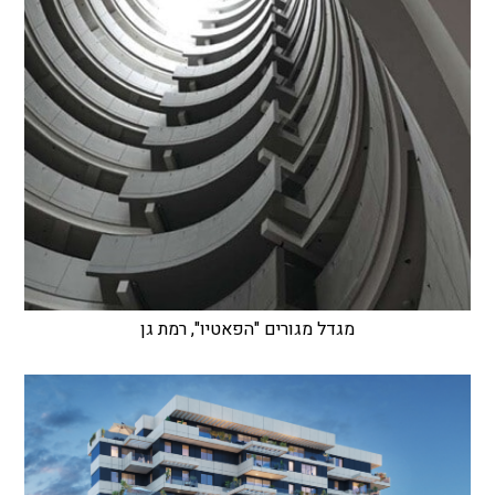
מגדל מגורים "הפאטיו", רמת גן