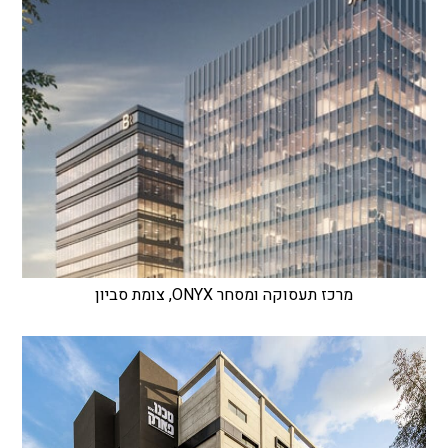
מרכז תעסוקה ומסחר ONYX, צומת סביון