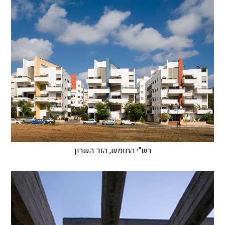
רש"י החומש, הוד השרון