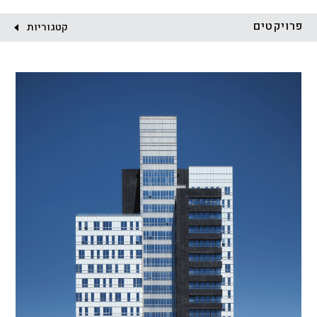
לקוח:
פרויקטים
קטגוריות
הכל
התחדשות עירונית
מגדלים
מגורים
מסחר ומשרדים
ציבורי