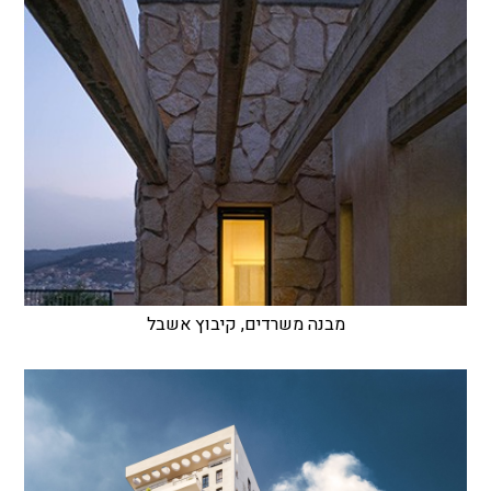
מבנה משרדים, קיבוץ אשבל