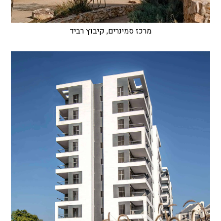
מרכז סמינרים, קיבוץ רביד