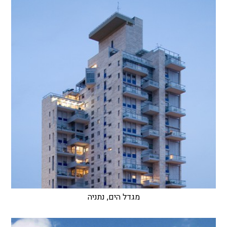
מגדל הים, נתניה