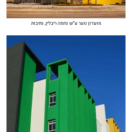
מועדון נוער ע"ש נחמה ריבלין, נתיבות