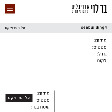
seabuilding4
על הפרוייקט
חיפוש באתר
מיקום:
סטטוס:
גודל:
לקוח
הכל
התחדשות עירונית
מגדלים
מגורים
מסחר ומשרדים
ציבורי
קהילתי
תכנון עירוני
לפי מיקום
מיקום:
על הפרויקט
סטטוס:
שטח בנוי: