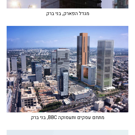
מגדל הפארק, בני ברק
מתחם עסקים ותעסוקה BBC, בני ברק