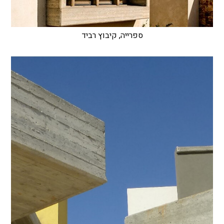
ספרייה, קיבוץ רביד