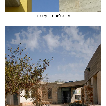
מבנה לינה, קיבוץ רביד