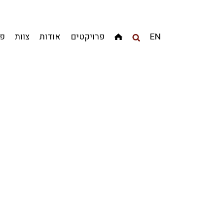
מגדלים
מגורים
מסחר ומשרדים
ציבורי
קהילתי
EN
פרויקטים
אודות
צוות
פר