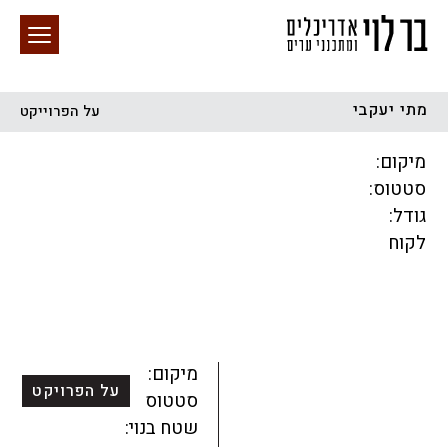
מתי יעקבי
על הפרוייקט
חיפוש באתר
מיקום:
סטטוס:
גודל:
לקוח
הכל
התחדשות עירונית
מגדלים
מגורים
מסחר ומשרדים
ציבורי
קהילתי
תכנון עירוני
לפי מיקום
מיקום:
על הפרויקט
סטטוס:
שטח בנוי: