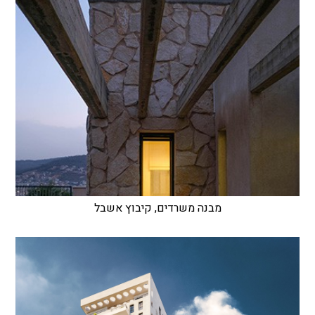
מבנה משרדים, קיבוץ אשבל