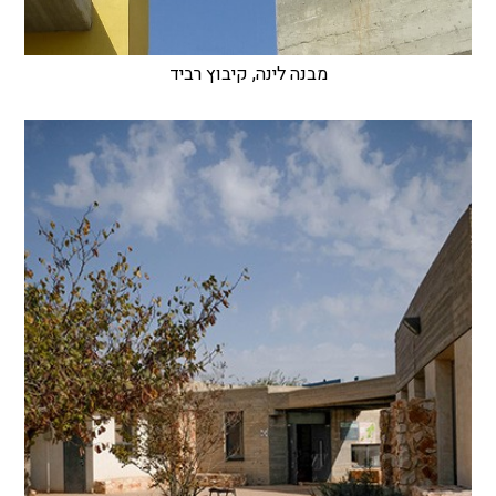
מבנה לינה, קיבוץ רביד