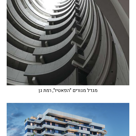
מגדל מגורים "הפאטיו", רמת גן