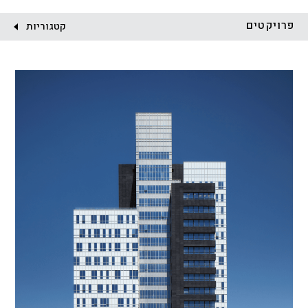
לקוח:
פרויקטים
קטגוריות
הכל
התחדשות עירונית
מגדלים
מגורים
מסחר ומשרדים
ציבורי