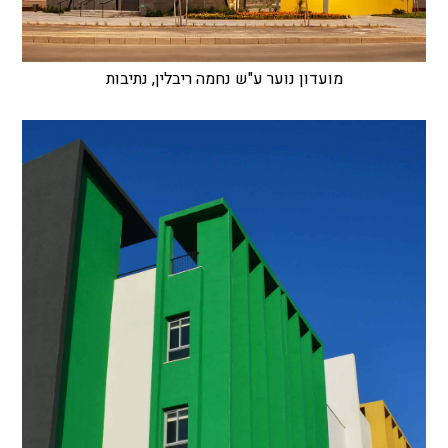
מועדון נוער ע"ש נחמה ריבלין, נתיבות