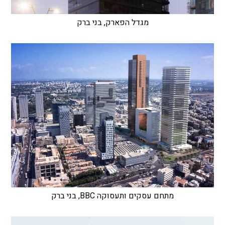
מגדל הפארק, בני ברק
מתחם עסקים ותעסוקה BBC, בני ברק