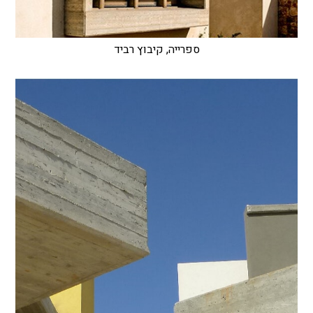
ספרייה, קיבוץ רביד