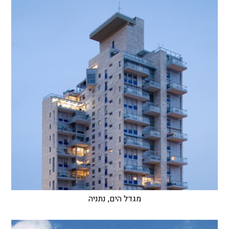
מגדל הים, נתניה