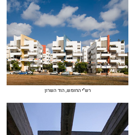
רש"י החומש, הוד השרון