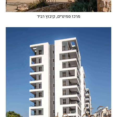
מרכז סמינרים, קיבוץ רביד