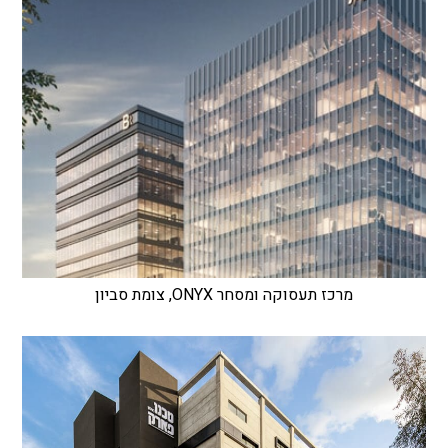
מרכז תעסוקה ומסחר ONYX, צומת סביון