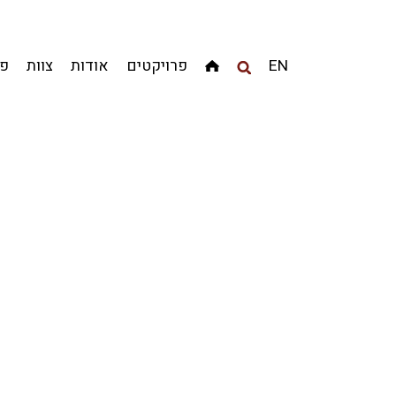
מגדלים
מגורים
מסחר ומשרדים
ציבורי
קהילתי
EN
פרויקטים
אודות
צוות
פר