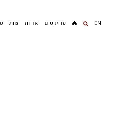
מגדלים
מגורים
מסחר ומשרדים
ציבורי
קהילתי
EN
פרויקטים
אודות
צוות
פר