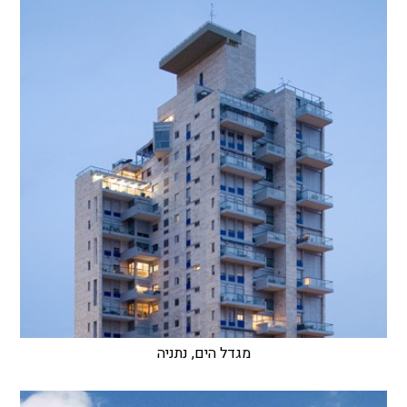
מגדל הים, נתניה