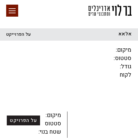
אלאא
על הפרוייקט
חיפוש באתר
מיקום:
סטטוס:
גודל:
לקוח
הכל
התחדשות עירונית
מגדלים
מגורים
מסחר ומשרדים
ציבורי
קהילתי
תכנון עירוני
לפי מיקום
מיקום:
על הפרויקט
סטטוס:
שטח בנוי: