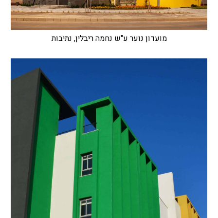
מועדון נוער ע"ש נחמה ריבלין, נתיבות