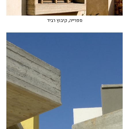
ספרייה, קיבוץ רביד