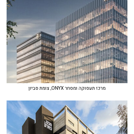
מרכז תעסוקה ומסחר ONYX, צומת סביון