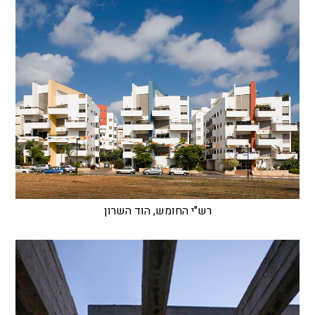
רש"י החומש, הוד השרון