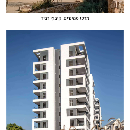
מרכז סמינרים, קיבוץ רביד