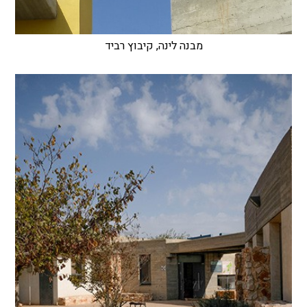
מבנה לינה, קיבוץ רביד