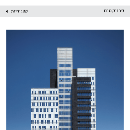
לקוח:
פרויקטים
קטגוריות
הכל
התחדשות עירונית
מגדלים
מגורים
מסחר ומשרדים
ציבורי