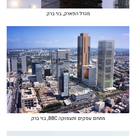
מגדל הפארק, בני ברק
מתחם עסקים ותעסוקה BBC, בני ברק