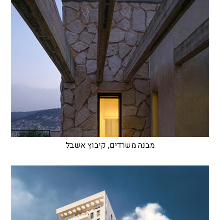
מבנה משרדים, קיבוץ אשבל