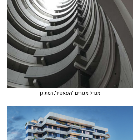
מגדל מגורים "הפאטיו", רמת גן