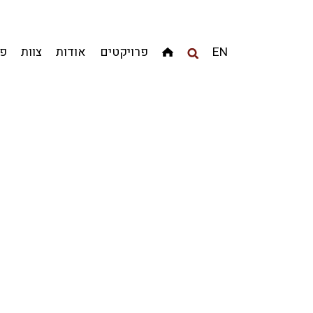
מגדלים
מגורים
מסחר ומשרדים
ציבורי
קהילתי
EN
פרויקטים
אודות
צוות
פר